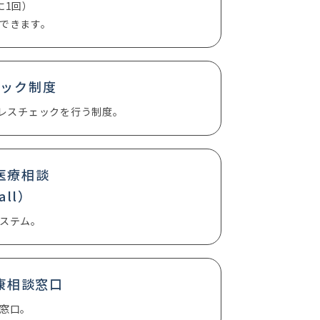
に1回）
できます。
ェック制度
トレスチェックを行う制度。
医療相談
call）
ステム。
康相談窓口
窓口。