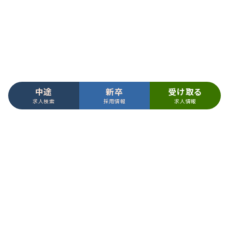
・採用選考業務のため
（４）その他、EGAO link など
・お問い合わせやご連絡内容を正確に把握し、対応するた
め
中途
新卒
受け取る
求人検索
採用情報
求人情報
【第三者への提供】
当社は、法令に基づく場合を除いて、取得した個人情報を
第三者に提供することはありません。
コーポレートサイト
【要配慮個人情報】
アズハイム公式サイト
当社は、「アズハイム」への資料請求・お問合せをいただ
く際、適切なご提案をさせていただく目的で要配慮個人情
報（介護保険、家族構成、その他健康、身体に係る情報
プライバシーポリシー