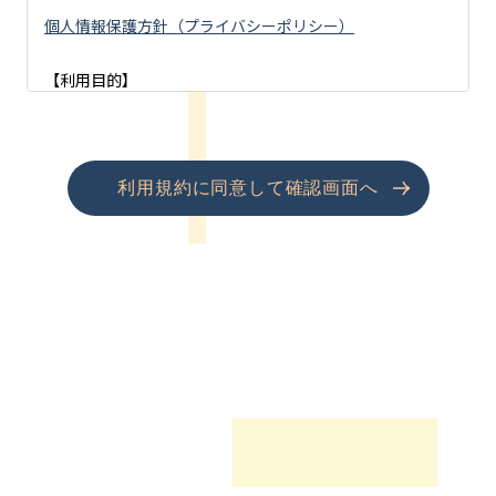
個人情報保護方針（プライバシーポリシー）
【利用目的】
（１）「シニア事業」「アズハイム」への資料請求・お問
合せ・見学予約等をいただいた方の個人情報
利用規約に同意して確認画面へ
・アズハイムシリーズへの入居のご案内、見学会等イベン
ト開催のご案内
（２）「不動産事業」へのお問合せをいただいた方の個人
情報
・業務提携情報及び土地活用情報のご案内をするため
（３）「採用」へのお問合せをいただいた方の個人情報
・採用、募集情報等の提供・連絡のため