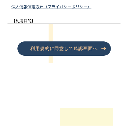
個人情報保護方針（プライバシーポリシー）
【利用目的】
（１）「シニア事業」「アズハイム」への資料請求・お問
合せ・見学予約等をいただいた方の個人情報
利用規約に同意して確認画面へ
・アズハイムシリーズへの入居のご案内、見学会等イベン
ト開催のご案内
（２）「不動産事業」へのお問合せをいただいた方の個人
情報
・業務提携情報及び土地活用情報のご案内をするため
（３）「採用」へのお問合せをいただいた方の個人情報
・採用、募集情報等の提供・連絡のため