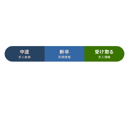
・採用選考業務のため
（４）その他、EGAO link など
・お問い合わせやご連絡内容を正確に把握し、対応するた
め
中途
新卒
受け取る
求人検索
採用情報
求人情報
【第三者への提供】
当社は、法令に基づく場合を除いて、取得した個人情報を
第三者に提供することはありません。
コーポレートサイト
【要配慮個人情報】
アズハイム公式サイト
当社は、「アズハイム」への資料請求・お問合せをいただ
く際、適切なご提案をさせていただく目的で要配慮個人情
報（介護保険、家族構成、その他健康、身体に係る情報
プライバシーポリシー