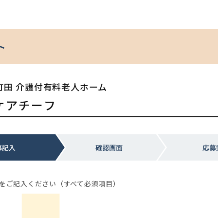
ト
町田 介護付有料老人ホーム
ケアチーフ
募記入
確認画面
応募
をご記入ください（すべて必須項目）