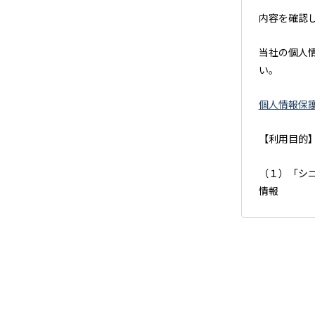
内容を確認
当社の個人
い。
個人情報保
【利用目的
（１）「シ
情報
・アズハイ
（２）「不
・業務提携