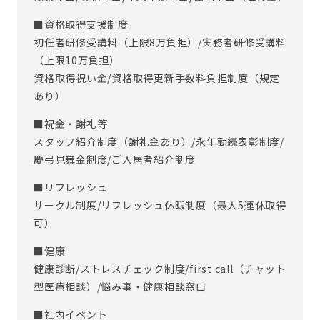
■資格取得支援制度
初任者研修受講料（上限8万負担）/実務者研修受講料
（上限10万負担）
資格取得祝い金/資格取得更新手数料負担制度（規定
あり）
■祝金・謝礼等
スタッフ紹介制度（謝礼金あり）/永年勤続表彰制度/
慶弔見舞金制度/ご入居者紹介制度
■リフレッシュ
サークル制度/リフレッシュ休暇制度（最大5連休取得
可）
■健康
健康診断/ストレスチェック制度/first call（チャット
型医療相談）/悩み事・健康相談窓口
■社内イベント