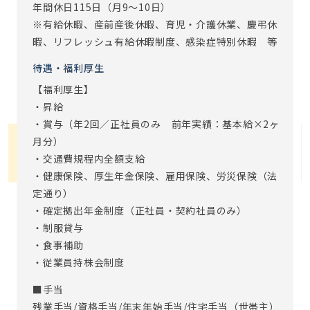
年間休日115日（月9～10日）
※有給休暇、産前産後休暇、育児・介護休業、慶弔休
暇、リフレッシュ有給休暇制度、感染症特別休暇 等
待遇・福利厚生
【福利厚生】
・昇給
・賞与（年2回／正社員のみ 前年実績：基本給×2ヶ
月分）
・交通費規程内全額支給
・健康保険、厚生年金保険、雇用保険、労災保険（法
定通り）
・確定拠出年金制度（正社員・契約社員のみ）
・制服貸与
・食事補助
・従業員持株会制度
■手当
残業手当/資格手当/年末年始手当/住宅手当（世帯主）