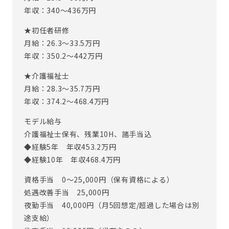
年収：340〜436万円
※従事すべき業務の変更：あり（変更範囲：会社の定める業
★初任者研修
務）
月給：26.3〜33.5万円
※定年制度あり（定年65歳）
年収：350.2〜442万円
★介護福祉士
月給：28.3〜35.7万円
年収：374.2〜468.4万円
モデル給与
介護福祉士保有、残業10H、諸手当込
◆経験5年 年収453.2万円
◆経験10年 年収468.4万円
資格手当 0～25,000円（保有資格による）
処遇改善手当 25,000円
夜勤手当 40,000円（月5回想定/超過した場合は別
途支給）