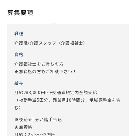
募集要項
【IoT導入で業務効率UPしました】
スタッフの負担を軽減するために、最先端のIoTを積極的に
取り入れています。無駄な業務を大幅に減らすことにより、
職種
ご入居者とかかわる時間を増やすことに成功しています！
介護職/介護スタッフ（介護福祉士）
・EGAO link
資格
スマホ1台で記録入力、コール、見守りのすべてが可能にな
介護福祉士をお持ちの方
るシステムです。
★無資格の方もご相談下さい！
見守りセンサーでご入居者の覚醒・離床・心拍数の状況もモ
ニタリングできるため、
給与
夜間の定時巡視や法室の回数を削減することができまし
月給283,000円～+交通費規定内全額支給
た。
（夜勤手当5回分、残業月10時間分、地域調整金を含
む）
その他にも、グループ通話ができるインカムシステムも導入
をしております。
※夜勤5回分と諸手当込
最新のシステムですが、難しいことはありません。
★無資格
まずはお気軽にお問い合わせください！
月給：25.5〜33万円