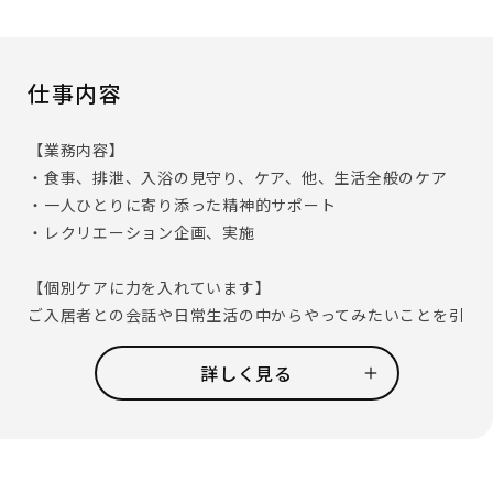
仕事内容
【業務内容】
・食事、排泄、入浴の見守り、ケア、他、生活全般のケア
・一人ひとりに寄り添った精神的サポート
・レクリエーション企画、実施
【個別ケアに力を入れています】
ご入居者との会話や日常生活の中からやってみたいことを引
き出し、実現する取り組みとして｢夢を叶えるプロジェク
ト｣を実施しています。
詳しく見る
「お寿司屋さんに行きたい」「お孫さんの誕生日に外出を
してお祝いをしたい」等、ご入居者それぞれの夢や希望が
叶って喜ぶ姿に、働くスタッフも喜びを感じ、仕事のやりが
いにも繋がります。