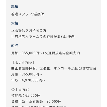
ーマシー)を実施し入院率の改善に努めています。
職種
2018年度3.8％の入院率から2020年度はAVG1.9％まで、減
看護スタッフ/看護師
少することができました。
資格
・メディカルケアステーション
正看護師をお持ちの方
医師に共有したい情報を、MCSのアプリ(チャット)に投稿
※有料老人ホームでの経験があれば優遇
し、情報をタイムリーに共有することができます。多職種連
携でかかっていた手間と時間が短縮されました。
給与
月給：355,000円～+交通費規定内全額支給
・IoTシステム『EGAO link』
スマホ1台で記録入力や内容確認、コール、見守りのすべて
【モデル給与】
が可能になるシステムです。
■正看護師保有、世帯主、オンコール15回分含む場合
スタッフがスマホに入力した記録がリアルタイムで確認で
月給：365,000円～
きるため、サービス内容の質の向上、業務効率化にも繋が
年収：4,970,000円～
りました。
◇手当内訳
【こんな人が活躍中】
技能給：65,000円
アズハイムには施設看護経験者だけではなく、病院勤務経
資格手当：正看護師 30,000円
験者も多く在籍をしています。