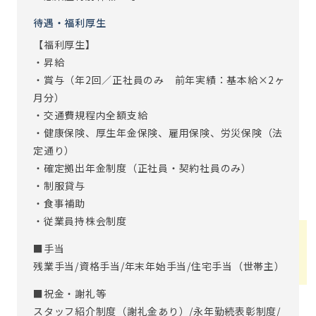
待遇・福利厚生
【福利厚生】
・昇給
・賞与（年2回／正社員のみ 前年実績：基本給×2ヶ
月分）
・交通費規程内全額支給
・健康保険、厚生年金保険、雇用保険、労災保険（法
定通り）
・確定拠出年金制度（正社員・契約社員のみ）
・制服貸与
・食事補助
・従業員持株会制度
■手当
残業手当/資格手当/年末年始手当/住宅手当（世帯主）
■祝金・謝礼等
スタッフ紹介制度（謝礼金あり）/永年勤続表彰制度/