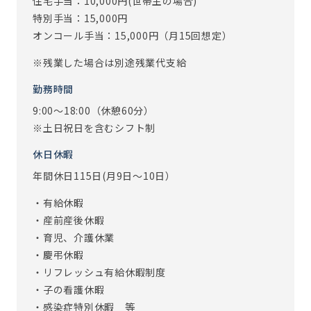
住宅手当：10,000円(世帯主の場合)
病院では知ることが出来ない、「退院後のその先から、最
特別手当：15,000円
期まで1人ひとりと深く関わりたい」そんな想いを持ち、
オンコール手当：15,000円（月15回想定）
「老年看護のプロフェッショナルとして活躍をしています。
※残業した場合は別途残業代支給
【オンコールについて】
勤務時間
◆担当回数
9:00～18:00（休憩60分）
当番制でひと月10～15回程度。
※土日祝日を含むシフト制
⇒一通りの業務が把握できる頃(入社2～3か月)から開始して
います。
休日休暇
※経験によってオンコール開始時期は異なります
年間休日115日(月9日～10日）
コールが鳴るのは、4～5回に1回程度となります。
出動はご入居者の状態にもよりますが、半年に1回あるかな
・有給休暇
いかです。
・産前産後休暇
・育児、介護休業
※従事すべき業務の変更の範囲：あり（変更範囲：会社の定
・慶弔休暇
める業務）
・リフレッシュ有給休暇制度
※定年制度あり（定年65歳）
・子の看護休暇
・感染症特別休暇 等