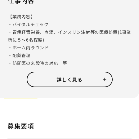
仕事内容
【業務内容】
・バイタルチェック
・胃瘻経管栄養、点滴、インスリン注射等の医療処置(1事業
所に５～6名程度)
・ホーム内ラウンド
・配薬管理
・訪問医の来設時の対応 等
※基本的には業務分担制をとっていますので、ケアのお仕事
をして頂くことはありません(必要時のフォローは有)
詳しく見る
【アズハイムで働くメリット】
・残業時間は月10時間未満
・日勤のみ、家庭との両立も可
【アズハイムの取り組み】
募集要項
・ポリファーマシー
多剤併用による、副作用をなくすための取り組み(ポリファ