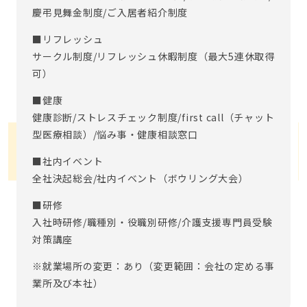
慶弔見舞金制度/ご入居者紹介制度
■リフレッシュ
サークル制度/リフレッシュ休暇制度（最大5連休取得
可）
■健康
健康診断/ストレスチェック制度/first call（チャット
型医療相談）/悩み事・健康相談窓口
■社内イベント
全社決起総会/社内イベント（ボウリング大会）
■研修
入社時研修/職種別・役職別研修/介護支援専門員受験
対策講座
※就業場所の変更：あり（変更範囲：会社の定める事
業所及び本社）