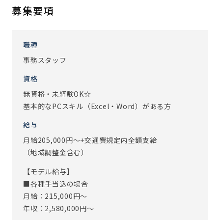
募集要項
【契約社員について】
入社後、下記のタイミングで面談を行わせて頂き、契約更新
のご相談を行います
職種
◇入社後3か月経過時
事務スタッフ
↓
◇翌、5月末
資格
↓
無資格・未経験OK☆
◇その後1年経過ごと（毎年5月が更新時期となります）
基本的なPCスキル（Excel・Word）がある方
＊定年がないため、長期勤務しているスタッフが多数おり
給与
ます
月給205,000円～+交通費規定内全額支給
＊労働契約が繰り返し更新されて通算５年を超えたとき
（地域調整金含む）
は、労働者の申込みにより、期間の定めのない労働契約（無
期労働契約）に転換できる「無期転換申込権」が発生しま
【モデル給与】
す
■各種手当込の場合
月給：215,000円～
※従事すべき業務の変更：あり（変更範囲：会社の定める業
年収：2,580,000円～
務）