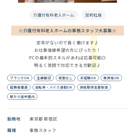
介護付有料老人ホーム
契約社員
☆介護付有料老人ホームの事務スタッフ大募集☆
定年がないので長く働けます♪
お仕事復帰希望の方にぴったり！
PCの基本的スキルがあれば応募可能◎
明るく笑顔で対応できる方歓迎♪
ブランクOK
主婦歓迎
夜勤なし
未経験OK
無資格OK
経験者優遇
自転車・バイク通勤OK
資格取得支援制度
駅から徒歩圏内
勤務地
東京都 新宿区
職種
事務スタッフ