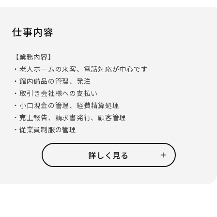
仕事内容
【業務内容】
・老人ホームの来客、電話対応が中心です
・館内備品の管理、発注
・取引き会社様への支払い
・小口現金の管理、経費精算処理
・売上報告、請求書発行、顧客管理
・従業員制服の管理
・従業員勤怠管理、人事書類の取りまとめ 等
詳しく見る
業務の合間にはご入居者との会話やちょっとしたサポート
業務もあるので事務スタッフとご入居者も身近な存在です。
★単調な事務作業だけじゃ物足りない方はぜひ！幅広く関
わる事のできるお仕事です。