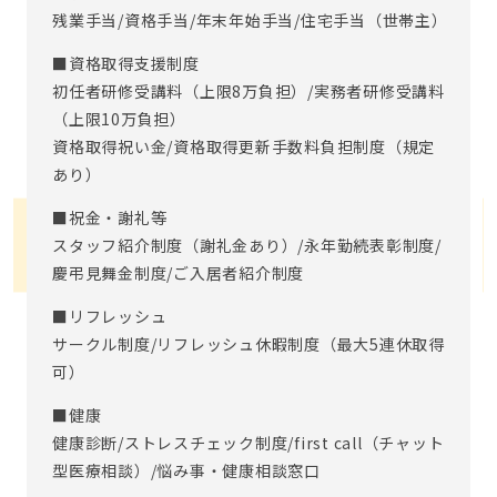
残業手当/資格手当/年末年始手当/住宅手当（世帯主）
■資格取得支援制度
初任者研修受講料（上限8万負担）/実務者研修受講料
（上限10万負担）
資格取得祝い金/資格取得更新手数料負担制度（規定
あり）
■祝金・謝礼等
スタッフ紹介制度（謝礼金あり）/永年勤続表彰制度/
慶弔見舞金制度/ご入居者紹介制度
■リフレッシュ
サークル制度/リフレッシュ休暇制度（最大5連休取得
可）
■健康
健康診断/ストレスチェック制度/first call（チャット
型医療相談）/悩み事・健康相談窓口