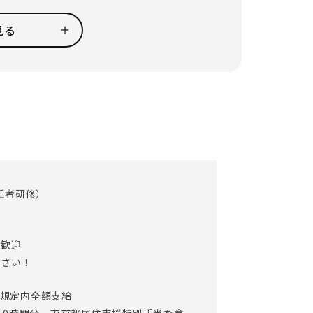
外出をしてお祝いをしたい」等、ご入居者それ
見る
喜びを感じ、仕事のやりがいにも繋がります。
積極的に取り入れています。無駄な業務を大幅に
すことに成功しています！
能になるシステムです。
状況もモニタリングできるため、
任者研修）
ました。
ープ通話ができるインカムシステムも導入をし
大歓迎
ださい！
通費規定内全額支給