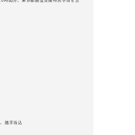
10時間分、東京都居住支援特別手当を含
定める業務）
H、諸手当込