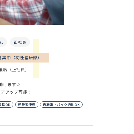
ム
正社員
募集中（初任者研修）
護職（正社員）
働けます☆
リアアップ可能！
資格OK
経験者優遇
自転車・バイク通勤OK