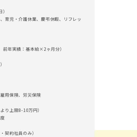
日）
暇、育児・介護休業、慶弔休暇、リフレッ
 前年実績：基本給×2ヶ月分）
み）
、雇用保険、労災保険
より上限8-10万円）
制度
員・契約社員のみ）