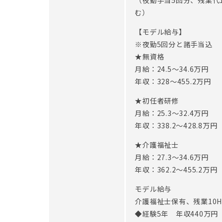
（夜勤手当5回分、残業代
※従事すべき業務の変更：あり（変更範囲：会社の
む）
※定年制度あり（定年65歳）
【モデル給与】
※夜勤5回分と諸手当込
★無資格
月給：24.5〜34.6万円
年収：328〜455.2万円
★初任者研修
月給：25.3〜32.4万円
年収：338.2〜428.8万円
★介護福祉士
月給：27.3〜34.6万円
年収：362.2〜455.2万円
モデル給与
介護福祉士保有、残業10
◆経験5年 年収440万円