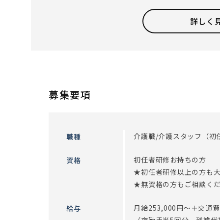
叶えるプロジェクト｣を実施しています。
「お寿司屋さんに行きたい」「お孫さんの誕生日に
詳しく
ぞれの夢や希望が叶って喜ぶ姿に、働くスタッフも
【IoT導入で業務効率UPしました】
スタッフの負担を軽減するために、最先端のIoTを
減らすことにより、 ご入居者とかかわる時間を増や
募集要項
・EGAO link
スマホ1台で記録入力、コール、見守りのすべてが可
見守りセンサーでご入居者の覚醒・離床・心拍数の
介護職/介護スタッフ（初
職種
夜間の定時巡視や法室の回数を削減することができ
初任者研修お持ちの方
資格
その他にも、スマホを使った動画共有アプリやグル
★初任者研修以上の方も
ております。
★無資格の方もご相談く
最新のシステムですが、難しいことはありません。
まずはお気軽にお問い合わせください！
月給253,000円～＋交
給与