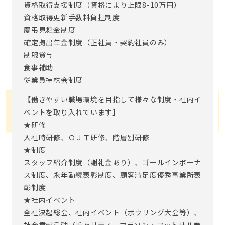
資格取得支援制度（資格により上限8-10万円）
資格取得更新手数料負担制度
慶弔見舞金制度
確定拠出年金制度（正社員・契約社員のみ）
制服貸与
食事補助
従業員持株会制度
【働きやすい職場環境を目指して様々な制度・社内イ
ベントを取り入れています】
★研修
入社時研修、ＯＪＴ研修、階層別研修
★制度
スタッフ紹介制度（謝礼金あり）、ゴールインボーナ
ス制度、永年勤続表彰制度、顧客満足度優秀事業所表
彰制度
★社内イベント
全社決起総会、社内イベント（ボウリング大会等）、