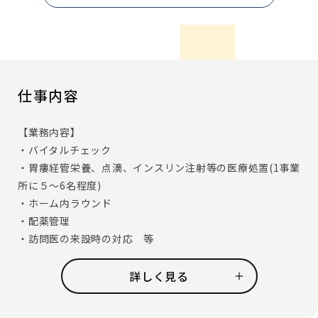
仕事内容
【業務内容】
・バイタルチェック
・胃瘻経管栄養、点滴、インスリン注射等の医療処置(1事業
所に５～6名程度)
・ホーム内ラウンド
・配薬管理
・訪問医の来設時の対応 等
※基本的には業務分担制をとっていますので、ケアのお仕事
をして頂くことはありません(必要時のフォローは有)
詳しく見る
【アズハイムで働くメリット】