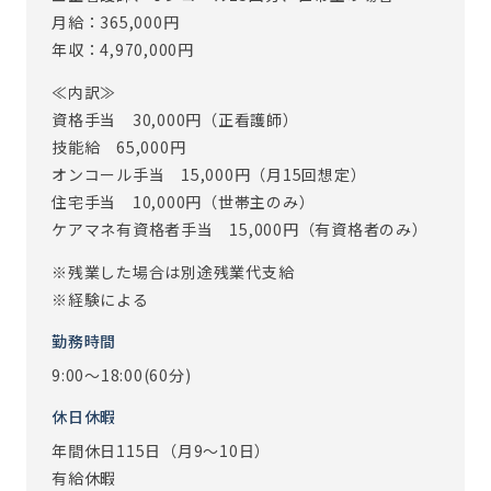
きるため、サービス内容の質の向上、業務効率化にも繋が
月給：365,000円
りました。
年収：4,970,000円
【こんな人が活躍中】
≪内訳≫
アズハイムには施設看護経験者だけではなく、病院勤務経
資格手当 30,000円（正看護師）
験者も多く在籍をしています。
技能給 65,000円
病院では知ることが出来ない、「退院後のその先から、最
オンコール手当 15,000円（月15回想定）
期まで1人ひとりと深く関わりたい」そんな想いを持ち、
住宅手当 10,000円（世帯主のみ）
「老年看護のプロフェッショナルとして活躍をしています。
ケアマネ有資格者手当 15,000円（有資格者のみ）
【オンコールについて】
※残業した場合は別途残業代支給
◆担当回数
※経験による
当番制でひと月10～15回程度。
勤務時間
⇒一通りの業務が把握できる頃(入社2～3か月)から開始して
9:00～18:00(60分)
います。
※経験によってオンコール開始時期は異なります
休日休暇
コールが鳴るのは、4～5回に1回程度となります。
年間休日115日（月9～10日）
出動はご入居者の状態にもよりますが、半年に1回あるかな
有給休暇