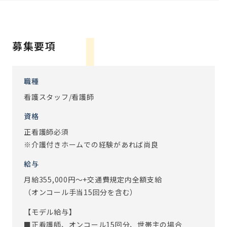
・残業時間は月10時間未満
・日勤のみ、家庭との両立も可
【アズハイムの取り組み】
募集要項
・ポリファーマシー
多剤併用による、副作用をなくすための取り組み(ポリファ
ーマシー)を実施し入院率の改善に努めています。
職種
2018年度3.8％の入院率から2020年度はAVG1.9％まで、減
看護スタッフ/看護師
少することができました。
資格
・メディカルケアステーション
正看護師必須
医師に共有したい情報を、MCSのアプリ(チャット)に投稿
※介護付きホームでの経験があれば尚良
し、情報をタイムリーに共有することができます。多職種連
携でかかっていた手間と時間が短縮されました。
給与
月給355,000円～+交通費規定内全額支給
・IoTシステム『EGAO link』
（オンコール手当15回分を含む）
スマホ1台で記録入力や内容確認、コール、見守りのすべて
が可能になるシステムです。
【モデル給与】
スタッフがスマホに入力した記録がリアルタイムで確認で
■正看護師、オンコール15回分、世帯主の場合