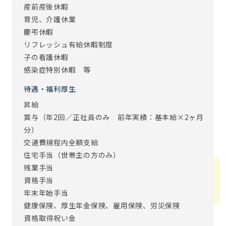
いかです。
産前産後休暇
育児、介護休業
※従事すべき業務の変更：あり（変更範囲：会社の定める業
慶弔休暇
務）
リフレッシュ有給休暇制度
子の看護休暇
感染症特別休暇 等
待遇・福利厚生
昇給
賞与（年2回／正社員のみ 前年実績：基本給×2ヶ月
分）
交通費規程内全額支給
住宅手当（世帯主の方のみ）
残業手当
資格手当
年末年始手当
健康保険、厚生年金保険、雇用保険、労災保険
資格取得祝い金