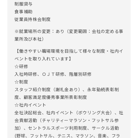
制服貸与
食事補助
従業員持株会制度
※就業場所の変更：あり（変更範囲：会社の定める事
業所及び本社）
【働きやすい職場環境を目指して様々な制度・社内イ
ベントを取り入れています】
☆研修
入社時研修、ＯＪＴ研修、階層別研修
☆制度
スタッフ紹介制度（謝礼金あり）、永年勤続表彰制
度、顧客満足度優秀事業所表彰制度
☆社内イベント
全社決起総会、社内イベント（ボウリング大会）、社
会貢献活動（チャリティーマラソン・フットサル参
加）、セントラルスポーツ利用制度、サークル活動
(野球、フットサル、テニス、マラソン、音楽、フラ