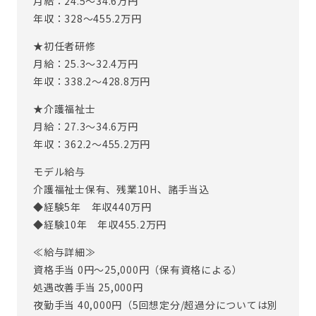
月給：24.5〜34.6万円
※従事すべき業務の変更：あり（変更範囲：会社の定める業
年収：328〜455.2万円
務）
★初任者研修
※定年制度あり（定年65歳）
月給：25.3〜32.4万円
年収：338.2〜428.8万円
★介護福祉士
月給：27.3〜34.6万円
年収：362.2〜455.2万円
モデル給与
介護福祉士保有、残業10H、諸手当込
◆経験5年 年収440万円
◆経験10年 年収455.2万円
≪給与詳細≫
資格手当 0円～25,000円（保有資格による）
処遇改善手当 25,000円
夜勤手当 40,000円（5回想定分/超過分については別