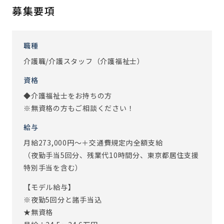
募集要項
【IoT導入で業務効率UPしました】
スタッフの負担を軽減するために、最先端のIoTを積極的に
取り入れています。無駄な業務を大幅に減らすことにより、
職種
ご入居者とかかわる時間を増やすことに成功しています！
介護職/介護スタッフ（介護福祉士）
・EGAO link
資格
スマホ1台で記録入力、コール、見守りのすべてが可能にな
◆介護福祉士をお持ちの方
るシステムです。
※無資格の方もご相談ください！
見守りセンサーでご入居者の覚醒・離床・心拍数の状況もモ
ニタリングできるため、
給与
夜間の定時巡視や法室の回数を削減することができまし
月給273,000円～＋交通費規定内全額支給
た。
（夜勤手当5回分、残業代10時間分、東京都居住支援
特別手当を含む）
その他にも、スマホを使った動画共有アプリやグループ通話
ができるインカムシステムも導入をしております。
【モデル給与】
最新のシステムですが、難しいことはありません。
※夜勤5回分と諸手当込
まずはお気軽にお問い合わせください！
★無資格