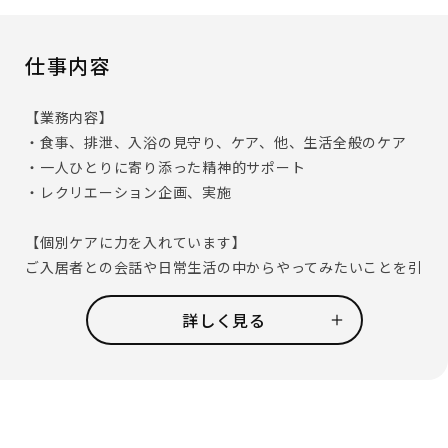
仕事内容
【業務内容】
・食事、排泄、入浴の見守り、ケア、他、生活全般のケア
・一人ひとりに寄り添った精神的サポート
・レクリエーション企画、実施
【個別ケアに力を入れています】
ご入居者との会話や日常生活の中からやってみたいことを引
き出し、実現する取り組みとして｢夢を叶えるプロジェク
ト｣を実施しています。
詳しく見る
「お寿司屋さんに行きたい」「お孫さんの誕生日に外出を
してお祝いをしたい」等、ご入居者それぞれの夢や希望が
叶って喜ぶ姿に、働くスタッフも喜びを感じ、仕事のやりが
いにも繋がります。