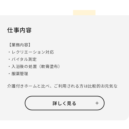
仕事内容
【業務内容】
・レクリエーション対応
・バイタル測定
・入浴後の処置（軟膏塗布）
・服薬管理
介護付きホームと比べ、ご利用される方は比較的お元気な
方が多いのが、デイサービスの特徴です。
介護スタッフと共に、レクリエーションの対応を中心に行
詳しく見る
っていただきますので、
高齢者とのコミュニケーションが好きな方には、ぴったり
のお仕事です。