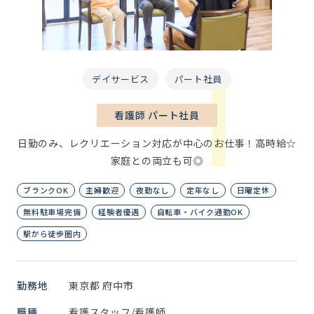
デイサービス
パート社員
看護師 パート社員
日勤のみ、レクリエーション対応が中心のお仕事！高時給☆
家庭との両立も可◎
ブランクOK
主婦歓迎
夜勤なし
定年なし
日曜定休
無料駐車場完備
経験者優遇
自転車・バイク通勤OK
駅から徒歩圏内
勤務地
東京都 府中市
職種
看護スタッフ/看護師