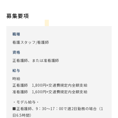
※業務内容についてはご相談ください。
【アズハイムで働く魅力ポイント】
募集要項
・日勤のみ
・産休・育休制度 取得実績あり
・施設未経験、ブランクのある方も大歓迎
職種
看護スタッフ/看護師
【こんなスタッフが活躍中】
アズハイムには、病院勤務経験者が多く在籍しています。
資格
短時間勤務のため、お仕事復帰として選ばれやすく、家庭
正看護師、または准看護師
と両立しながら働くスタッフが活躍しています。
まずはお気軽にご連絡ください！
給与
時給
※従事すべき業務の変更：あり（変更範囲：会社の定める業
正看護師 1,800円+交通費規定内全額支給
務）
准看護師 1,600円+交通費規定内全額支給
・モデル給与・
■正看護師、9：30～17：00で週2日勤務の場合（1
日6.5時間）