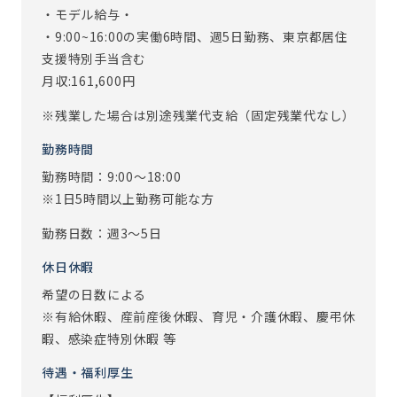
◇こんな方へおすすめのお仕事◇
・モデル給与・
・育児と仕事を両立したい方
・9:00~16:00の実働6時間、週5日勤務、東京都居住
・定年退職後も働いていきたいと思っている方
支援特別手当含む
・人と接するのが好きな方
月収:161,600円
◇介護に興味はあるけれど、何から始めて良いかわからない
※残業した場合は別途残業代支給（固定残業代なし）
方にも人気◇
勤務時間
・直接お客様に触れてケアをする業務ではありません。
勤務時間：9:00～18:00
・資格も経験も不要なので、まずはこちらのお仕事から始め
※1日5時間以上勤務可能な方
てみる、というスタッフも多くいます。
・介護業界に興味がある方、ご高齢の方とお話しするのが
勤務日数：週3～5日
好きな方 等・・・
休日休暇
お気軽にお問い合わせください！
希望の日数による
※有給休暇、産前産後休暇、育児・介護休暇、慶弔休
※従事すべき業務の変更：あり（変更範囲：会社の定める業
暇、感染症特別休暇 等
務）
待遇・福利厚生