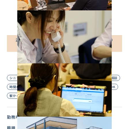
介護付有料老人ホーム
パート社員
送迎や清掃のお仕事☆パート社員 ※運転業務あり
※
普通運転免許があればOK！
≪時給1,295円～≫
シニア歓迎
ブランクOK
主婦歓迎
定年なし
日数応相談
時間応相談
未経験OK
経験者優遇
自転車・バイク通勤OK
駅から徒歩圏内
勤務地
東京都 杉並区
職種
家事・清掃スタッフ