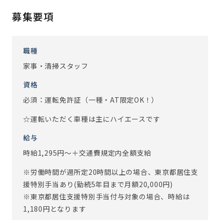
仕事して頂きます。
募集要項
「自分のしたことで喜んでくれる人がいる。誰かの役に立て
ている」というやりがいを感じられるお仕事です。
職種
【あるスタッフの1日の流れ】
家事・清掃スタッフ
9：00 朝礼（1日の流れを確認）
9：10 清掃、洗濯
資格
9：30 備品管理（納品、在庫確認）
必須：運転免許証（一種・AT限定OK！）
10：30 病院へ送迎
11：30 お茶出し、昼食配膳
☆運転いただく車種は主にハイエースです
12：00 休憩
給与
13：00 新しく入居される方の居室準備
時給1,295円～＋交通費規定内全額支給
14：00 レクリエーションの準備、サポート
14：30 病院へ送迎
※労働時間が週所定20時間以上の場合、東京都居住支
15：30 洗濯物の返却、共同部の清掃
援特別手当あり(勤続5年目まで月額20,000円)
17：00 お茶出し、夕食配膳、見守り等
※東京都居住支援特別手当付与対象の場合、時給は
18：00 退社
1,180円となります