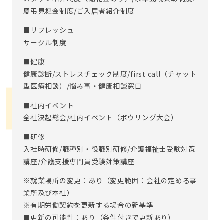
慶弔見舞金制度/ご入居者紹介制度
■リフレッシュ
サークル制度
■健康
健康診断/ストレスチェック制度/first call（チャット
型医療相談）/悩み事・健康相談窓口
■社内イベント
全社決起総会/社内イベント（ボウリング大会）
■研修
入社時研修/職種別・役職別研修/介護福祉士受験対策
講座/介護支援専門員受験対策講座
※就業場所の変更：あり（変更範囲：会社の定める事
業所及び本社）
※有期労働契約を更新する場合の新基準
■更新の可能性：あり（条件付きで更新あり）