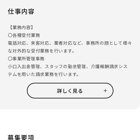
仕事内容
【業務内容】
〇各種受付業務
電話対応、来客対応、業者対応など、事務所の顔として様々
な対外的な受付業務を行います。
〇事業所管理事務
小口入出金管理、スタッフの勤怠管理、介護報酬請求シス
テムを用いた請求業務を行います。
そのほか、事業所の管理職であるホーム長やセンター長を
補佐し資料作成のお手伝いなども行います。
詳しく見る
〇その他雑務
備品管理、発送物の準備、事務所の簡単な清掃など、日々の
雑務を行います。
【ある事務スタッフの一日の流れ】
・9:00 事務所清掃＆カフェコーナーの準備
募集要項