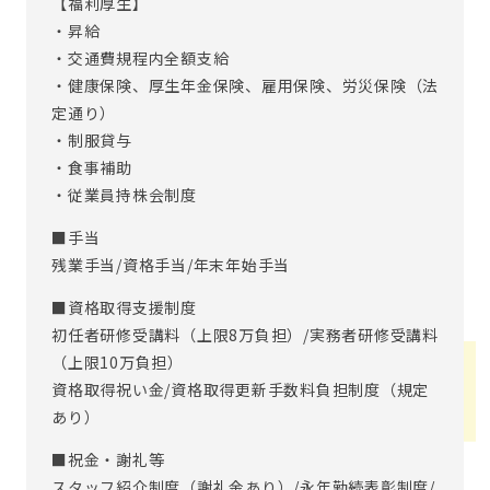
【福利厚生】
・昇給
・交通費規程内全額支給
・健康保険、厚生年金保険、雇用保険、労災保険（法
定通り）
・制服貸与
・食事補助
・従業員持株会制度
■手当
残業手当/資格手当/年末年始手当
■資格取得支援制度
初任者研修受講料（上限8万負担）/実務者研修受講料
（上限10万負担）
資格取得祝い金/資格取得更新手数料負担制度（規定
あり）
■祝金・謝礼等
スタッフ紹介制度（謝礼金あり）/永年勤続表彰制度/