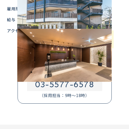
雇用形態
正社員
給与
月給215,000円～+交通費規定内全額
アクセス
東京都杉並区井草4-17-14
西武新宿線「井荻」駅北口より徒歩11分
西武新宿線「上井草」駅北口より徒歩10分
お電話での応募・問合せはこちら
03-5577-6578
（採用担当：9時～18時）