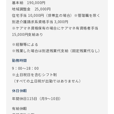
基本給 190,000円
す。事務所内は、事業所長をはじめ、皆で声をかけ合える環
地域調整金 25,000円
境です。
住宅手当 10,000円（世帯主の場合）※管理職を除く
また､ご入居者とスタッフの距離が密接である事も、アズハ
別途介護請求系資格手当 3,000円
イムでのお仕事の魅力です。
※ケアマネ資格保有の場合にケアマネ有資格者手当
事務スタッフは直接介護業務に携わりませんが、ご入居者
15,000円支給あり
とのちょっとしたおしゃべり等で、ほっこり癒されること
も。。。♪
※経験等による
※残業した場合は別途残業代支給（固定残業代なし）
※従事すべき業務の変更：あり（変更範囲：会社の定める業
勤務時間
務）
※定年制度あり（定年60歳）
9：00～18：00
※土日祝日を含むシフト制
（すべての土日祝が出勤ではありません）
休日休暇
年間休日115日（月9～10日）
有給休暇