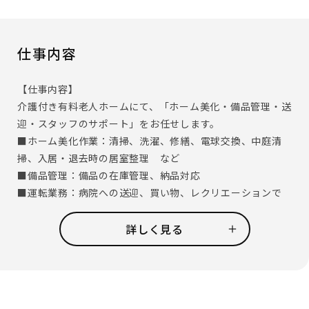
仕事内容
【仕事内容】
介護付き有料老人ホームにて、「ホーム美化・備品管理・送
迎・スタッフのサポート」をお任せします。
■ホーム美化作業：清掃、洗濯、修繕、電球交換、中庭清
掃、入居・退去時の居室整理 など
■備品管理：備品の在庫管理、納品対応
■運転業務：病院への送迎、買い物、レクリエーションで
外出する際の運転
※ご入居者が乗車される際は、介護スタッフが付き添いま
詳しく見る
すので、介護の資格は必要ありません。
■介護スタッフの補助：配膳、お茶出し、レクリエーショ
ンの準備 など
他のサービススタッフや、介護スタッフと協力しながらお