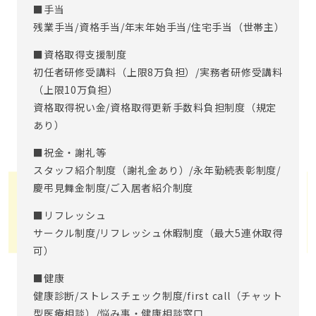
■手当
残業手当/資格手当/年末年始手当/住宅手当（世帯主）
■資格取得支援制度
初任者研修受講料（上限8万負担）/実務者研修受講料
（上限10万負担）
資格取得祝い金/資格取得更新手数料負担制度（規定
あり）
■祝金・謝礼等
スタッフ紹介制度（謝礼金あり）/永年勤続表彰制度/
慶弔見舞金制度/ご入居者紹介制度
■リフレッシュ
サークル制度/リフレッシュ休暇制度（最大5連休取得
可）
■健康
健康診断/ストレスチェック制度/first call（チャット
型医療相談）/悩み事・健康相談窓口