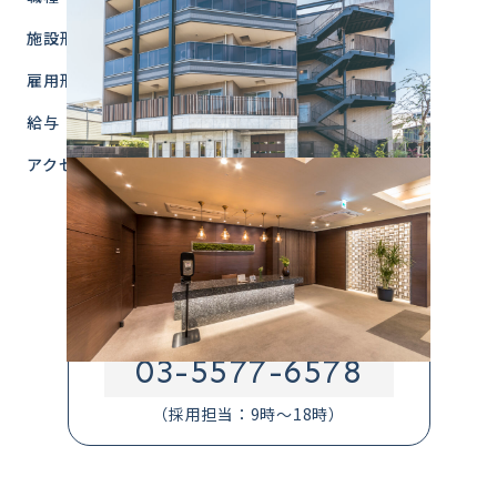
施設形態
介護付有料老人ホーム
雇用形態
パート社員
給与
時給1,295円～+交通費規定内全額支給
アクセス
東京都杉並区井草4-17-14
西武新宿線「井荻」駅北口より徒歩11分
西武新宿線「上井草」駅北口より徒歩10分
お電話での応募・問合せはこちら
03-5577-6578
（採用担当：9時～18時）