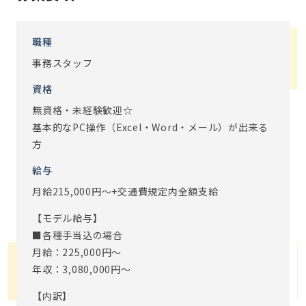
・9:15 業務日誌やメールを確認し、今日の仕事の準備
・10:00 朝礼（今日の予定と申し送りで一日の流れを把
握）
職種
・12:00 来客対応・入居者のお問い合わせ等を対応
事務スタッフ
・13:00 休憩（特別料金でご利用いただける、食事のご用
資格
意もあります♪）
・14:00 介護請求システム入力（PCを使って情報入力）
無資格・未経験歓迎☆
・16:00 小口入出金締め（当日の小口現金管理や発送物の
基本的なPC操作（Excel・Word・メール）が出来る
対応）
方
・17:30 明日の準備
給与
・18:00 退勤（本日もお疲れ様でした！）
月給215,000円～+交通費規定内全額支給
介護事業所の事務と言っても､特別なスキルは必要ないので
【モデル給与】
安心してください｡
■各種手当込の場合
単なる事務仕事ではなかなか味わえない､｢誰かの役に立って
月給：225,000円～
いる｣実感が味わえます｡
年収：3,080,000円～
デスクワークがメインですが、事務所の顔として来客対応
【内訳】
をしたり、お客様とコミュニケーションを取ることもありま