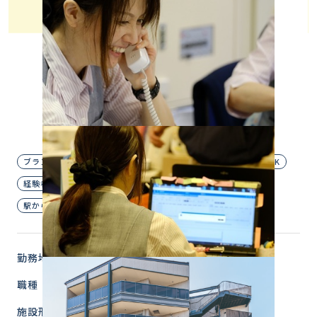
介護付有料老人ホーム
正社員
人気の介護事務のお仕事☆
お仕事復帰希望の方にぴったり！
PCの基本的スキルがあれば応募可能◎
明るく笑顔で対応できる方歓迎♪
ブランクOK
主婦歓迎
夜勤なし
未経験OK
無資格OK
経験者優遇
自転車・バイク通勤OK
賞与あり
駅から徒歩圏内
勤務地
東京都 杉並区
職種
事務スタッフ
施設形態
介護付有料老人ホーム