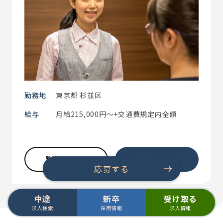
勤務地
東京都 杉並区
給与
月給215,000円～+交通費規定内全額
詳細を見る
応募する
応募する
応募する
中途
新卒
受け取る
中途 求人検索
中途 求人検索
中途 求人検索
中途 求人検索
中途 求人検索
中途 求人検索
中途 求人検索
中途 求人検索
新卒 採用情報
新卒 採用情報
新卒 採用情報
新卒 採用情報
新卒 採用情報
新卒 採用情報
新卒 採用情報
新卒 採用情報
求人検索
採用情報
求人情報