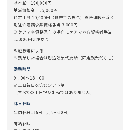
基本給 190,000円
す。事務所内は、事業所長をはじめ、皆で声をかけ合える環
地域調整金 25,000円
境です。
住宅手当 10,000円（世帯主の場合）※管理職を除く
また､ご入居者とスタッフの距離が密接である事も、アズハ
別途介護請求系資格手当 3,000円
イムでのお仕事の魅力です。
※ケアマネ資格保有の場合にケアマネ有資格者手当
事務スタッフは直接介護業務に携わりませんが、ご入居者
15,000円支給あり
とのちょっとしたおしゃべり等で、ほっこり癒されること
も。。。♪
※経験等による
※残業した場合は別途残業代支給（固定残業代なし）
※従事すべき業務の変更：あり（変更範囲：会社の定める業
勤務時間
務）
※定年制度あり（定年60歳）
9：00～18：00
※土日祝日を含むシフト制
（すべての土日祝が出勤ではありません）
休日休暇
年間休日115日（月9～10日）
有給休暇