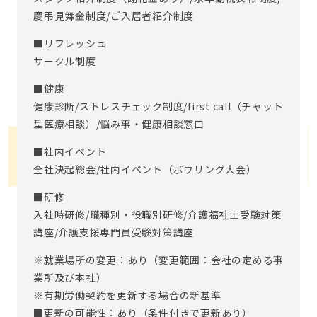
慶弔見舞金制度/ご入居者紹介制度
■リフレッシュ
サークル制度
■健康
健康診断/ストレスチェック制度/first call（チャット
型医療相談）/悩み事・健康相談窓口
■社内イベント
全社決起総会/社内イベント（ボウリング大会）
■研修
入社時研修/職種別・役職別研修/介護福祉士受験対策
講座/介護支援専門員受験対策講座
※就業場所の変更：あり（変更範囲：会社の定める事
業所及び本社）
※有期労働契約を更新する場合の新基準
■更新の可能性：あり（条件付きで更新あり）