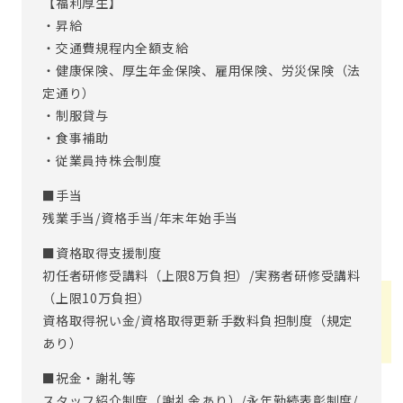
【福利厚生】
・昇給
・交通費規程内全額支給
・健康保険、厚生年金保険、雇用保険、労災保険（法
定通り）
・制服貸与
・食事補助
・従業員持株会制度
■手当
残業手当/資格手当/年末年始手当
■資格取得支援制度
初任者研修受講料（上限8万負担）/実務者研修受講料
（上限10万負担）
資格取得祝い金/資格取得更新手数料負担制度（規定
あり）
■祝金・謝礼等
スタッフ紹介制度（謝礼金あり）/永年勤続表彰制度/