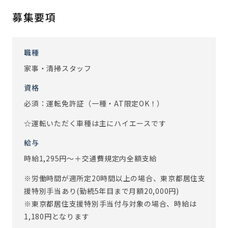
仕事して頂きます。
募集要項
「自分のしたことで喜んでくれる人がいる。誰かの役に立て
ている」というやりがいを感じられるお仕事です。
職種
【あるスタッフの1日の流れ】
家事・清掃スタッフ
9：00 朝礼（1日の流れを確認）
9：10 清掃、洗濯
資格
9：30 備品管理（納品、在庫確認）
必須：運転免許証（一種・AT限定OK！）
10：30 病院へ送迎
11：30 お茶出し、昼食配膳
☆運転いただく車種は主にハイエースです
12：00 休憩
給与
13：00 新しく入居される方の居室準備
時給1,295円～＋交通費規定内全額支給
14：00 レクリエーションの準備、サポート
14：30 病院へ送迎
※労働時間が週所定20時間以上の場合、東京都居住支
15：30 洗濯物の返却、共同部の清掃
援特別手当あり(勤続5年目まで月額20,000円)
17：00 お茶出し、夕食配膳、見守り等
※東京都居住支援特別手当付与対象の場合、時給は
18：00 退社
1,180円となります