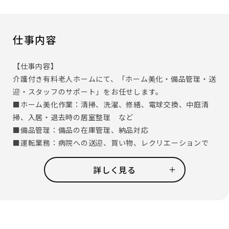
仕事内容
【仕事内容】
介護付き有料老人ホームにて、「ホーム美化・備品管理・送
迎・スタッフのサポート」をお任せします。
■ホーム美化作業：清掃、洗濯、修繕、電球交換、中庭清
掃、入居・退去時の居室整理 など
■備品管理：備品の在庫管理、納品対応
■運転業務：病院への送迎、買い物、レクリエーションで
外出する際の運転
※ご入居者が乗車される際は、介護スタッフが付き添いま
詳しく見る
すので、介護の資格は必要ありません。
■介護スタッフの補助：配膳、お茶出し、レクリエーショ
ンの準備 など
他のサービススタッフや、介護スタッフと協力しながらお