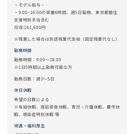
◇こんな方へおすすめのお仕事◇
・モデル給与・
・育児と仕事を両立したい方
・9:00~16:00の実働6時間、週5日勤務、東京都居住
・定年退職後も働いていきたいと思っている方
支援特別手当含む
・人と接するのが好きな方
月収:161,600円
◇介護に興味はあるけれど、何から始めて良いかわからない
※残業した場合は別途残業代支給（固定残業代なし）
方にも人気◇
勤務時間
・直接お客様に触れてケアをする業務ではありません。
勤務時間：9:00～18:00
・資格も経験も不要なので、まずはこちらのお仕事から始め
※1日5時間以上勤務可能な方
てみる、というスタッフも多くいます。
・介護業界に興味がある方、ご高齢の方とお話しするのが
勤務日数：週3～5日
好きな方 等・・・
休日休暇
お気軽にお問い合わせください！
希望の日数による
※有給休暇、産前産後休暇、育児・介護休暇、慶弔休
※従事すべき業務の変更：あり（変更範囲：会社の定める業
暇、感染症特別休暇 等
務）
待遇・福利厚生