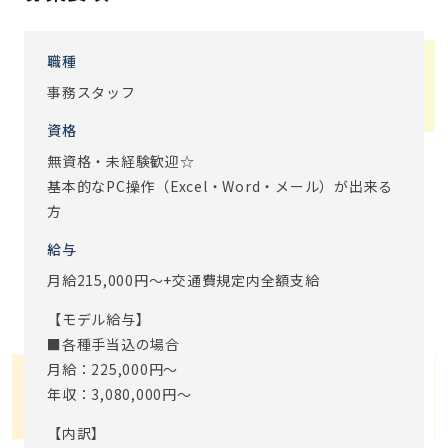
・9:15 業務日誌やメールを確認し、今日の仕事の準備
・10:00 朝礼（今日の予定と申し送りで一日の流れを把
握）
職種
・12:00 来客対応・入居者のお問い合わせ等を対応
事務スタッフ
・13:00 休憩（特別料金でご利用いただける、食事のご用
資格
意もあります♪）
・14:00 介護請求システム入力（PCを使って情報入力）
無資格・未経験歓迎☆
・16:00 小口入出金締め（当日の小口現金管理や発送物の
基本的なPC操作（Excel・Word・メール）が出来る
対応）
方
・17:30 明日の準備
給与
・18:00 退勤（本日もお疲れ様でした！）
月給215,000円～+交通費規定内全額支給
介護事業所の事務と言っても､特別なスキルは必要ないので
【モデル給与】
安心してください｡
■各種手当込の場合
単なる事務仕事ではなかなか味わえない､｢誰かの役に立って
月給：225,000円～
いる｣実感が味わえます｡
年収：3,080,000円～
デスクワークがメインですが、事務所の顔として来客対応
【内訳】
をしたり、お客様とコミュニケーションを取ることもありま