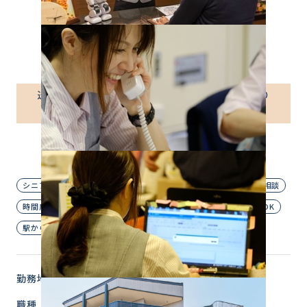
介護付有料老人ホーム
パート社員
送迎や清掃のお仕事☆パート社員 ※運転業務あり
※
普通運転免許があればOK！
≪時給1,295円～≫
シニア歓迎
ブランクOK
主婦歓迎
定年なし
日数応相談
時間応相談
未経験OK
経験者優遇
自転車・バイク通勤OK
駅から徒歩圏内
勤務地
東京都 杉並区
職種
家事・清掃スタッフ