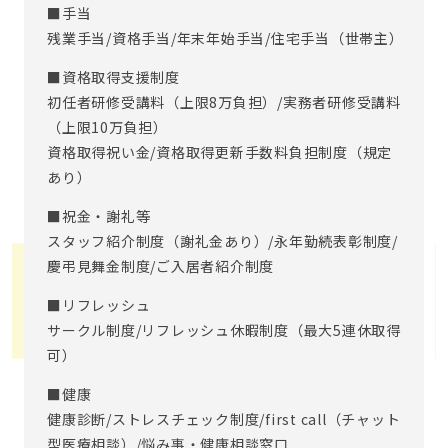
■手当
残業手当/資格手当/年末年始手当/住宅手当（世帯主）
■資格取得支援制度
初任者研修受講料（上限8万負担）/実務者研修受講料
（上限10万負担）
資格取得祝い金/資格取得更新手数料負担制度（規定
あり）
■祝金・謝礼等
スタッフ紹介制度（謝礼金あり）/永年勤続表彰制度/
慶弔見舞金制度/ご入居者紹介制度
■リフレッシュ
サークル制度/リフレッシュ休暇制度（最大5連休取得
可）
■健康
健康診断/ストレスチェック制度/first call（チャット
型医療相談）/悩み事・健康相談窓口