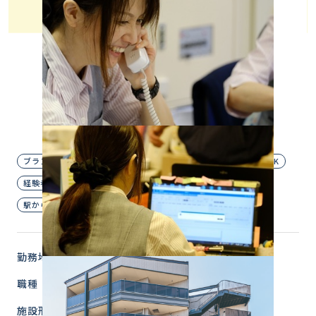
介護付有料老人ホーム
正社員
人気の介護事務のお仕事☆
お仕事復帰希望の方にぴったり！
PCの基本的スキルがあれば応募可能◎
明るく笑顔で対応できる方歓迎♪
ブランクOK
主婦歓迎
夜勤なし
未経験OK
無資格OK
経験者優遇
自転車・バイク通勤OK
賞与あり
駅から徒歩圏内
勤務地
東京都 杉並区
職種
事務スタッフ
施設形態
介護付有料老人ホーム