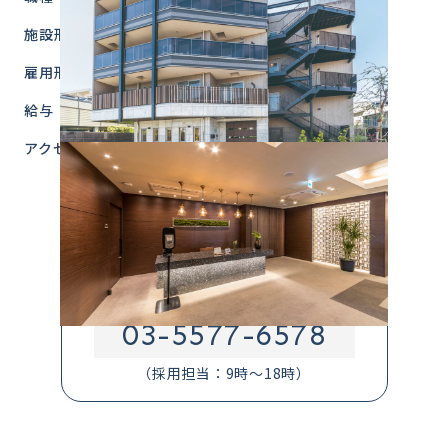
施設形態
介護付有料老人ホーム
雇用形態
パート社員
給与
時給1,295円～+交通費規定内全額支給
アクセス
東京都杉並区井草4-17-14
西武新宿線「井荻」駅北口より徒歩11分
西武新宿線「上井草」駅北口より徒歩10分
お電話での応募・問合せはこちら
03-5577-6578
（採用担当：9時～18時）