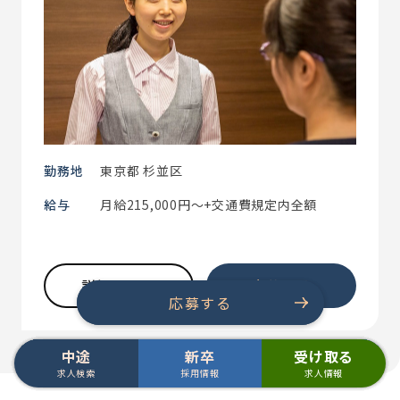
勤務地
東京都 杉並区
給与
月給215,000円～+交通費規定内全額
詳細を見る
応募する
応募する
応募する
中途
新卒
受け取る
中途 求人検索
中途 求人検索
中途 求人検索
中途 求人検索
中途 求人検索
中途 求人検索
中途 求人検索
中途 求人検索
新卒 採用情報
新卒 採用情報
新卒 採用情報
新卒 採用情報
新卒 採用情報
新卒 採用情報
新卒 採用情報
新卒 採用情報
求人検索
採用情報
求人情報