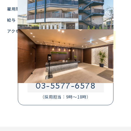
雇用形態
正社員
給与
月給215,000円～+交通費規定内全額
アクセス
東京都杉並区井草4-17-14
西武新宿線「井荻」駅北口より徒歩11分
西武新宿線「上井草」駅北口より徒歩10分
お電話での応募・問合せはこちら
03-5577-6578
（採用担当：9時～18時）