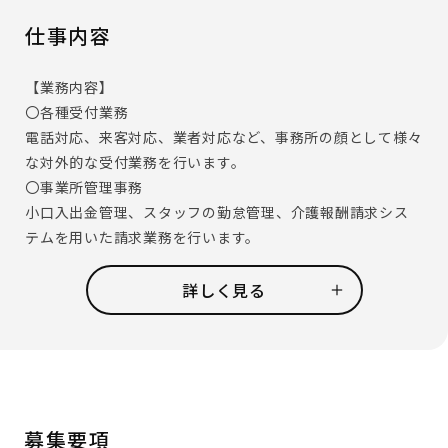
仕事内容
【業務内容】
〇各種受付業務
電話対応、来客対応、業者対応など、事務所の顔として様々
な対外的な受付業務を行います。
〇事業所管理事務
小口入出金管理、スタッフの勤怠管理、介護報酬請求シス
テムを用いた請求業務を行います。
そのほか、事業所の管理職であるホーム長やセンター長を
補佐し資料作成のお手伝いなども行います。
詳しく見る
〇その他雑務
備品管理、発送物の準備、事務所の簡単な清掃など、日々の
雑務を行います。
【ある事務スタッフの一日の流れ】
・9:00 事務所清掃＆カフェコーナーの準備
募集要項