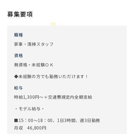
わからないこと、できないことはなんでも相談解決できるよ
うサポートしていますので安心して下さい。
募集要項
お客様やスタッフ含め、人との繋がりを感じられるお仕事
です。
職種
※従事すべき業務の変更：あり（変更範囲：会社の定める業
家事・清掃スタッフ
務）
資格
無資格・未経験ＯＫ
◆未経験の方でも勤務いただけます！
給与
時給1,300円～＋交通費規定内全額支給
・モデル給与・
■15：00～18：00、1日3時間、週3日勤務
月収 46,800円