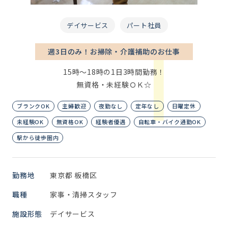
デイサービス
パート社員
週3日のみ！お掃除・介護補助のお仕事
15時～18時の1日3時間勤務！
無資格・未経験ＯＫ☆
ブランクOK
主婦歓迎
夜勤なし
定年なし
日曜定休
未経験OK
無資格OK
経験者優遇
自転車・バイク通勤OK
駅から徒歩圏内
勤務地
東京都 板橋区
職種
家事・清掃スタッフ
施設形態
デイサービス