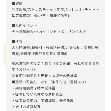
■健康
健康診断/ストレスチェック制度/first call（チャット
型医療相談）/悩み事・健康相談窓口
■社内イベント
全社決起総会/社内イベント（ボウリング大会）
■研修
入社時研修/職種別・役職別研修/介護福祉士受験対策
講座/介護支援専門員受験対策講座
※就業場所の変更：あり（変更範囲：会社の定める事
業所及び本社）
※有期労働契約を更新する場合の新基準
■更新の可能性：あり（条件付きで更新あり）
・契約期間満了時の業務量
・従事している業務の進捗状況
・従業員の能力、業務成績、勤務態度
・会社の経営状況