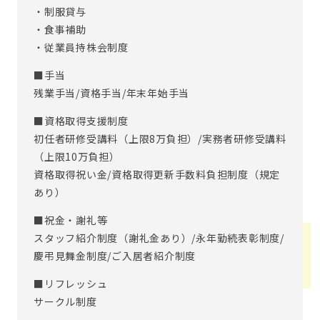
・制服貸与
・食事補助
・従業員持株会制度
■手当
残業手当/資格手当/年末年始手当
■資格取得支援制度
初任者研修受講料（上限8万負担）/実務者研修受講料
（上限10万負担）
資格取得祝い金/資格取得更新手数料負担制度（規定
あり）
■祝金・謝礼等
スタッフ紹介制度（謝礼金あり）/永年勤続表彰制度/
慶弔見舞金制度/ご入居者紹介制度
■リフレッシュ
サークル制度