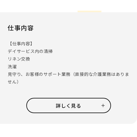
仕事内容
【仕事内容】
デイサービス内の清掃
リネン交換
洗濯
見守り、お客様のサポート業務（直接的な介護業務はありま
せん）
事業所内を清潔に、またすごしやすく保つための重要なお
仕事です。
詳しく見る
「想いが叶うデイサービス」をコンセプトに、個々に合わ
せたサービスを展開しています。
ご本人の希望を尊重していますので、陶芸をして過ごす方、
習字をして過ごす方・・・と様々です。