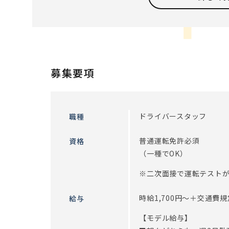
積極的にコミュニケーションが取れる方！
明るくホスピタリティのある方！
お人柄重視◎必要なのは経験よりも「少しでも移動
やりの心』です。
募集要項
※従事すべき業務の変更：あり（変更範囲：会社の
ドライバースタッフ
職種
普通運転免許必須
資格
（一種でOK）
※二次面接で運転テスト
時給1,700円～＋交通費
給与
【モデル給与】