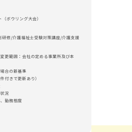
ト（ボウリング大会）
別研修/介護福祉士受験対策講座/介護支援
（変更範囲：会社の定める事業所及び本
る場合の新基準
条件付きで更新あり）
量
捗状況
績、勤務態度