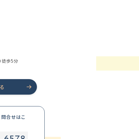
り徒歩5分
る
・問合せはこ
-6578