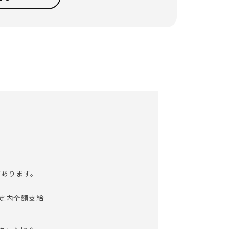
中の負担を和らげてあげたい」といった『思い
定める業務）
があります。
規定内全額支給