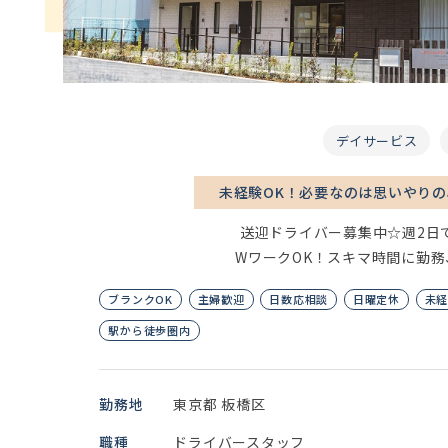
デイサービス
未経験OK！必要なのは思いやり
送迎ドライバー募集中☆週2日で
WワークOK！スキマ時間に勤
ブランクOK
主婦歓迎
日数応相談
日曜定休
未経
駅から徒歩圏内
勤務地
東京都 板橋区
職種
ドライバースタッフ