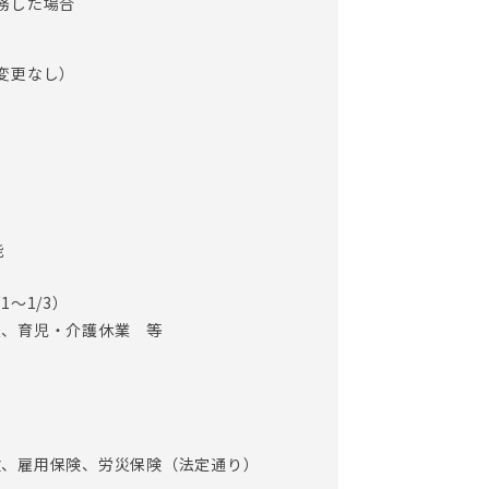
務した場合
変更なし）
能
～1/3）
暇、育児・介護休業 等
険、雇用保険、労災保険（法定通り）