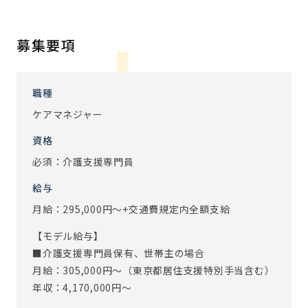
生活・人生と向き合うことができるお仕事です。
【1日の流れ】
募集要項
・9:00 業務開始：申し送りを確認し、朝礼に参加します
・9:30 ラウンド：ご入居者のご様子確認や、最近の出来
事・ご家族のことなどお話を伺います
職種
・10:00 ケアマネジメント業務：ケアプラン作成、アセス
ケアマネジャー
メント、ケアプランのお伝えなど
資格
・12:00 休憩
・13:00 ケアマネジメント業務：サービス担当者会議、ケ
必須：介護支援専門員
アプラン作成など
給与
・16:00 夕礼：申し送りを行います
月給：295,000円～+交通費規定内全額支給
・16:30 経過記録、明日の申し送りの準備
・18:00 業務終了
【モデル給与】
■介護支援専門員保有、世帯主の場合
ご入居者の「望む暮らし」を実現するために、1人ひとりの
月給：305,000円～（東京都居住支援特別手当含む）
生活・人生と向き合うことができるお仕事です。
年収：4,170,000円～
※従事すべき業務の変更の範囲：あり（変更範囲：会社の定