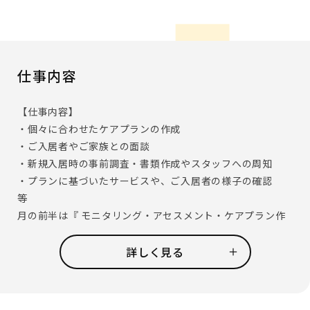
仕事内容
【仕事内容】
・個々に合わせたケアプランの作成
・ご入居者やご家族との面談
・新規入居時の事前調査・書類作成やスタッフへの周知
・プランに基づいたサービスや、ご入居者の様子の確認
等
月の前半は『 モニタリング・アセスメント・ケアプラン作
成 』 、月の後半は 『サービス担当者会議・ケアプランのお
伝え 』 という形で、 1 ヶ月の業務を大まかに分けていま
詳しく見る
す。
ケアマネジメント人数は、月平均15～20名が目安です。
ご入居者の「望む暮らし」を実現するために、1人ひとりの