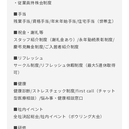
・従業員持株会制度
■手当
残業手当/資格手当/年末年始手当/住宅手当（世帯主）
■祝金・謝礼等
スタッフ紹介制度（謝礼金あり）/永年勤続表彰制度/
慶弔見舞金制度/ご入居者紹介制度
■リフレッシュ
サークル制度/リフレッシュ休暇制度（最大5連休取得
可）
■健康
健康診断/ストレスチェック制度/first call（チャット
型医療相談）/悩み事・健康相談窓口
■社内イベント
全社決起総会/社内イベント（ボウリング大会）
■研修