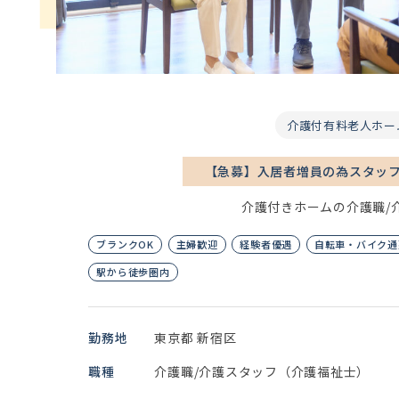
介護付有料老人ホー
【急募】入居者増員の為スタッ
介護付きホームの介護職/
ブランクOK
主婦歓迎
経験者優遇
自転車・バイク通
駅から徒歩圏内
勤務地
東京都 新宿区
職種
介護職/介護スタッフ（介護福祉士）