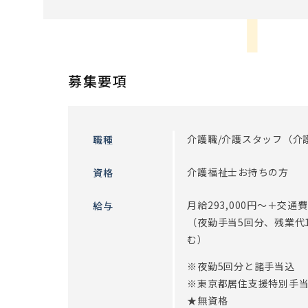
【IoT導入で業務効率UPしました】
スタッフの負担を軽減するために、最先端のIoTを
減らすことにより、 ご入居者とかかわる時間を増や
募集要項
・EGAO link
スマホ1台で記録入力、コール、見守りのすべてが可
見守りセンサーでご入居者の覚醒・離床・心拍数の
夜間の定時巡視や法室の回数を削減することができ
介護職/介護スタッフ（介
職種
その他にも、スマホを使った動画共有アプリやグル
介護福祉士お持ちの方
資格
ております。
最新のシステムですが、難しいことはありません。
月給293,000円～＋交
給与
まずはお気軽にお問い合わせください！
（夜勤手当5回分、残業代
む）
※従事すべき業務の変更：あり（変更範囲：会社の
※定年制度あり（定年65歳）
※夜勤5回分と諸手当込
※東京都居住支援特別手当
★無資格