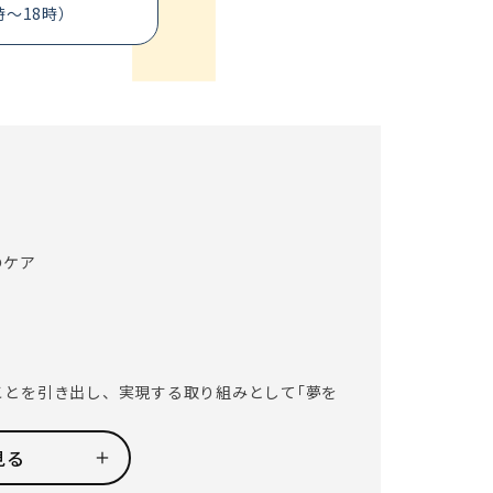
時～18時）
のケア
ことを引き出し、実現する取り組みとして｢夢を
外出をしてお祝いをしたい」等、ご入居者それ
見る
喜びを感じ、仕事のやりがいにも繋がります。