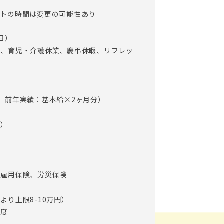
フトの時間は変更の可能性あり
日）
暇、育児・介護休業、慶弔休暇、リフレッ
 前年実績：基本給×2ヶ月分）
み）
、雇用保険、労災保険
より上限8-10万円）
制度