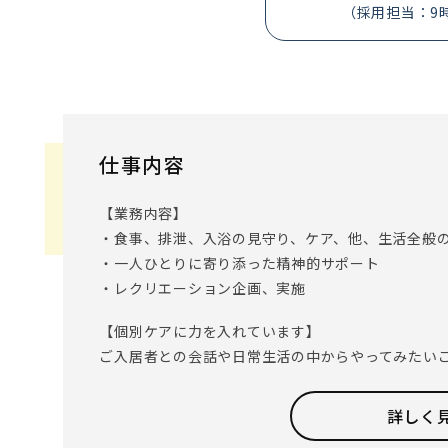
（採用担当：9
仕事内容
【業務内容】
・食事、排泄、入浴の見守り、ケア、他、生活全般
・一人ひとりに寄り添った精神的サポート
・レクリエーション企画、実施
【個別ケアに力を入れています】
ご入居者との会話や日常生活の中からやってみたい
叶えるプロジェクト｣を実施しています。
「お寿司屋さんに行きたい」「お孫さんの誕生日に
詳しく
ぞれの夢や希望が叶って喜ぶ姿に、働くスタッフも