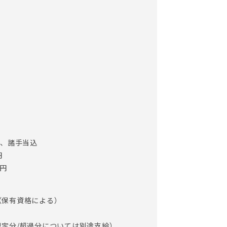
H、諸手当込
円
万円
円（保有資格による）
5回想定分/超過分については別途支給）