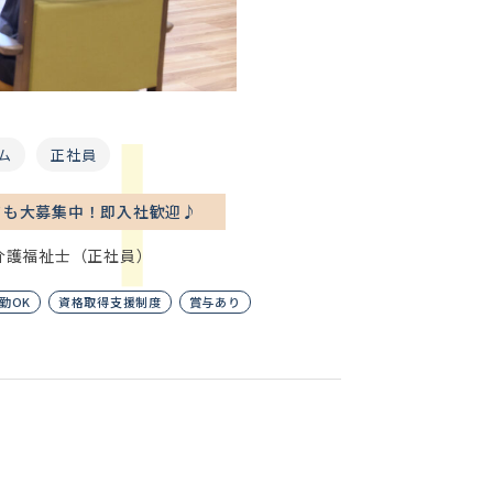
ム
正社員
フも大募集中！即入社歓迎♪
介護福祉士（正社員）
勤OK
資格取得支援制度
賞与あり