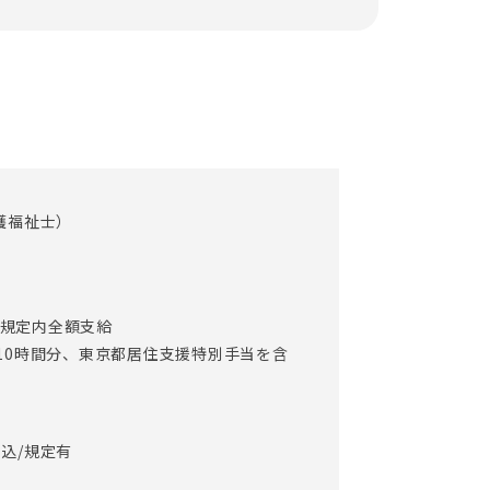
積極的に取り入れています。無駄な業務を大幅に
すことに成功しています！
能になるシステムです。
状況もモニタリングできるため、
ました。
護福祉士）
ープ通話ができるインカムシステムも導入をし
通費規定内全額支給
10時間分、東京都居住支援特別手当を含
定める業務）
込/規定有