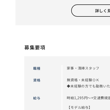
「想いが叶うデイサービス」をコンセプトに、個々
ご本人の希望を尊重していますので、陶芸をして過
詳しく
す。
わからないこと、できないことはなんでも相談解決
さい。
お客様やスタッフ含め、人との繋がりを感じられる
※従事すべき業務の変更：あり（変更範囲：会社の
募集要項
家事・清掃スタッフ
職種
無資格・未経験ＯＫ
資格
◆未経験の方でも勤務い
時給1,295円～+交通費
給与
【モデル給与】