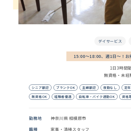
デイサービス
15:00～18:00、週1日～
1日3時間
無資格・未経
シニア歓迎
ブランクOK
主婦歓迎
夜勤なし
定
無資格OK
経験者優遇
自転車・バイク通勤OK
資格
勤務地
神奈川県 相模原市
職種
家事・清掃スタッフ