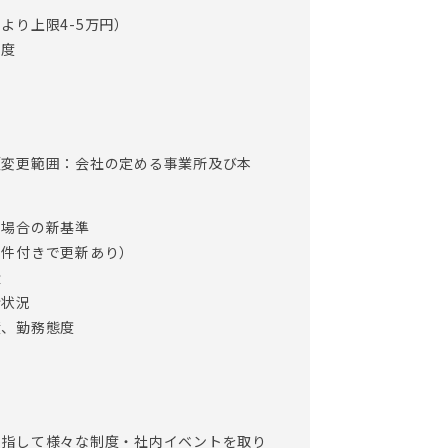
より上限4-5万円）
制度
（変更範囲：会社の定める事業所及び本
る場合の新基準
条件付きで更新あり）
量
捗状況
績、勤務態度
目指して様々な制度・社内イベントを取り