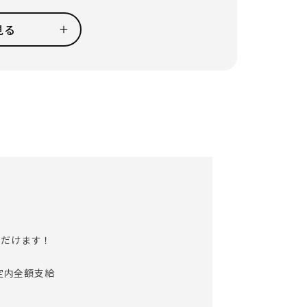
に合わせたサービスを展開しています。
ごす方、習字をして過ごす方・・・と様々で
見る
できるようサポートしていますので安心して下
お仕事です。
定める業務）
ただけます！
規定内全額支給