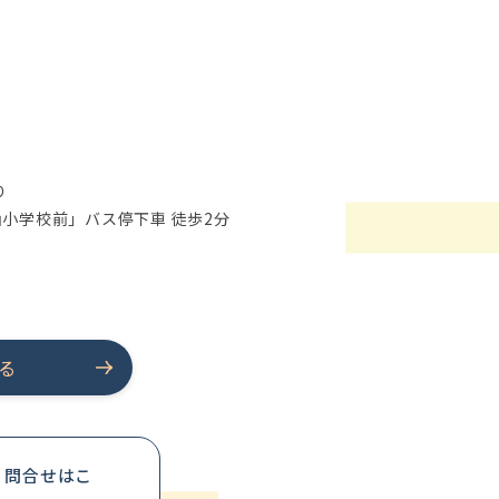
り
山小学校前」バス停下車 徒歩2分
る
・問合せはこ