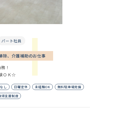
パート社員
！お掃除、介護補助のお仕事
勤務！
験ＯＫ☆
年なし
日曜定休
未経験OK
無料駐車場完備
取得支援制度