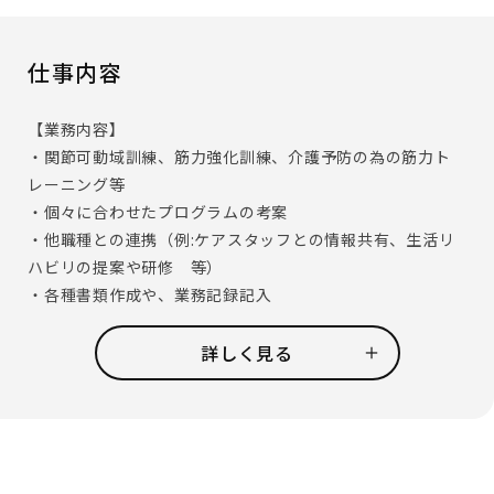
仕事内容
【業務内容】
・関節可動域訓練、筋力強化訓練、介護予防の為の筋力ト
レーニング等
・個々に合わせたプログラムの考案
・他職種との連携（例:ケアスタッフとの情報共有、生活リ
ハビリの提案や研修 等）
・各種書類作成や、業務記録記入
機能訓練指導員の手を使い、お客様の身体機能を低下させ
詳しく見る
ないよう訓練をして頂きます。
プログラムの考案もお任せしますので、自由な発想でリハビ
リをしていくことが可能です。
お客様一人ひとりに必要な時間をかけられるので、お客様と