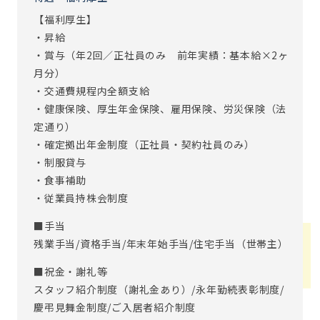
【福利厚生】
・昇給
・賞与（年2回／正社員のみ 前年実績：基本給×2ヶ
月分）
・交通費規程内全額支給
・健康保険、厚生年金保険、雇用保険、労災保険（法
定通り）
・確定拠出年金制度（正社員・契約社員のみ）
・制服貸与
・食事補助
・従業員持株会制度
■手当
残業手当/資格手当/年末年始手当/住宅手当（世帯主）
■祝金・謝礼等
スタッフ紹介制度（謝礼金あり）/永年勤続表彰制度/
慶弔見舞金制度/ご入居者紹介制度