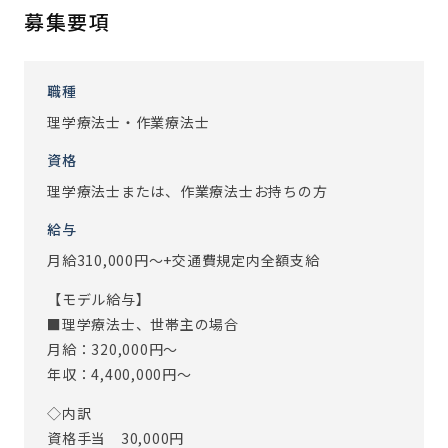
濃い関わりを持つことができます。
募集要項
わからないことや不安なことは機能訓練アドバイザーに相
談し、解決できるようサポートしていますので安心して下
さい。
職種
理学療法士・作業療法士
お客様やスタッフ含め、人との繋がりを感じられるお仕事
です。
資格
※従事すべき業務の変更：あり（変更範囲：会社の定める業
理学療法士または、作業療法士お持ちの方
務）
給与
※定年制度あり（定年65歳）
月給310,000円～+交通費規定内全額支給
【モデル給与】
■理学療法士、世帯主の場合
月給：320,000円～
年収：4,400,000円～
◇内訳
資格手当 30,000円