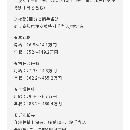
（夜勤手当5回分、残業代10時間分、東京都居住支援
ニタリングできるため、
特別手当を含む）
夜間の定時巡視や法室の回数を削減することができまし
※夜勤5回分と諸手当込
た。
※東京都居住支援特別手当込/規定有
その他にも、スマホを使った動画共有アプリやグループ通話
★無資格
ができるインカムシステムも導入をしております。
月給：26.5〜34.1万円
最新のシステムですが、難しいことはありません。
年収：352〜449.2万円
まずはお気軽にお問い合わせください！
★初任者研修
月給：27.3〜34.6万円
※従事すべき業務の変更：あり（変更範囲：会社の定める業
年収：362.2〜455.2万円
務）
※定年制度あり（定年65歳）
★介護福祉士
月給：29.3〜36.7万円
年収：386.2〜480.4万円
モデル給与
介護福祉士保有、残業10H、諸手当込
◆経験5年 年収466.4万円