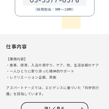
03-5577-6578
（採用担当：9時～18時）
仕事内容
【業務内容】
・食事、排泄、入浴の見守り、ケア、他、生活全般のケア
・一人ひとりに寄り添った精神的サポート
・レクリエーション企画、実施
アズパートナーズでは、エビデンスに基づいた「科学的介
護」を目指しています。
ご入居者の生活状況等蓄積したデータをもとに、課題の特
定やケアプランの作成に役立てています。
詳しく見る