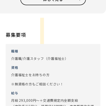
【個別ケアに力を入れています】
ご入居者との会話や日常生活の中からやってみたいことを引
き出し、実現する取り組みとして｢夢を叶えるプロジェク
ト｣を実施しています。
「お寿司屋さんに行きたい」「お孫さんの誕生日に外出を
募集要項
してお祝いをしたい」等、ご入居者それぞれの夢や希望が
叶って喜ぶ姿に、働くスタッフも喜びを感じ、仕事のやりが
いにも繋がります。
職種
介護職/介護スタッフ（介護福祉士）
【IoT導入で業務効率UPしました】
スタッフの負担を軽減するために、最先端のIoTを積極的に
資格
取り入れています。無駄な業務を大幅に減らすことにより、
介護福祉士をお持ちの方
ご入居者とかかわる時間を増やすことに成功しています！
※無資格の方もご相談ください！
・EGAO link
スマホ1台で記録入力、コール、見守りのすべてが可能にな
給与
るシステムです。
月給 293,000円～＋交通費規定内全額支給
見守りセンサーでご入居者の覚醒・離床・心拍数の状況もモ