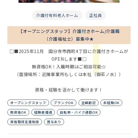
介護付有料老人ホーム
正社員
【オープニングスタッフ】介護付きホーム/介護職
（介護福祉士）募集中★
□■2025年11月 国分寺市西町4丁目に介護付きホームが
OPENします■□
無資格OK！入職時期はご相談可能☆
（面接場所：近隣事業所もしくは本社（御茶ノ水））
資格・経験を活かして働けます！
オープニングスタッフ
ブランクOK
主婦歓迎
未経験OK
無資格OK
経験者優遇
自転車・バイク通勤OK
資格取得支援制度
賞与あり