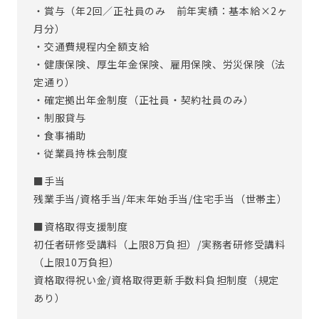
・賞与（年2回／正社員のみ 前年実績：基本給×2ヶ
月分）
・交通費規程内全額支給
・健康保険、厚生年金保険、雇用保険、労災保険（法
定通り）
・確定拠出年金制度（正社員・契約社員のみ）
・制服貸与
・食事補助
・従業員持株会制度
■手当
残業手当/資格手当/年末年始手当/住宅手当（世帯主）
■資格取得支援制度
初任者研修受講料（上限8万負担）/実務者研修受講料
（上限10万負担）
資格取得祝い金/資格取得更新手数料負担制度（規定
あり）