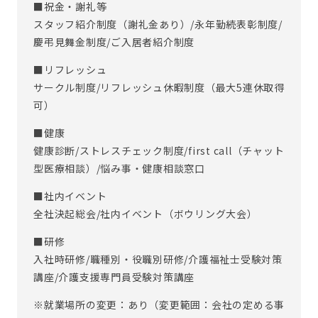
■祝金・謝礼等
スタッフ紹介制度（謝礼金あり）/永年勤続表彰制度/
慶弔見舞金制度/ご入居者紹介制度
■リフレッシュ
サークル制度/リフレッシュ休暇制度（最大5連休取得
可）
■健康
健康診断/ストレスチェック制度/first call（チャット
型医療相談）/悩み事・健康相談窓口
■社内イベント
全社決起総会/社内イベント（ボウリング大会）
■研修
入社時研修/職種別・役職別研修/介護福祉士受験対策
講座/介護支援専門員受験対策講座
※就業場所の変更：あり（変更範囲：会社の定める事