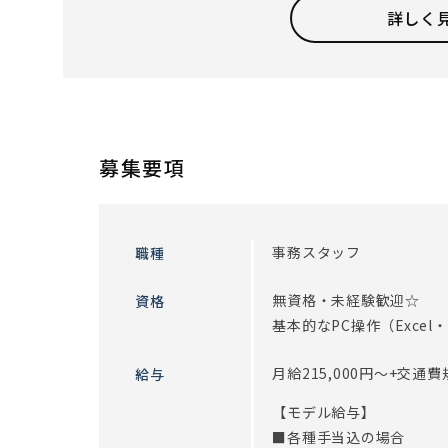
備品管理、発送物の準備、事務所の簡単な清掃など
詳しく
【ある事務スタッフの一日の流れ】
・9:00 事務所清掃＆カフェコーナーの準備
・9:15 業務日誌やメールを確認し、今日の仕事の
・10:00 朝礼（今日の予定と申し送りで一日の流
・12:00 来客対応・入居者のお問い合わせ等を対応
募集要項
・13:00 休憩（特別料金でご利用いただける、食
・14:00 介護請求システム入力（PCを使って情報
・16:00 小口入出金締め（当日の小口現金管理や
事務スタッフ
職種
・17:30 明日の準備
・18:00 退勤（本日もお疲れ様でした！）
無資格・未経験歓迎☆
資格
基本的なPC操作（Excel
介護事業所の事務と言っても､特別なスキルは必要な
単なる事務仕事ではなかなか味わえない､｢誰かの役
月給215,000円～+交通
給与
デスクワークがメインですが、事務所の顔として来
【モデル給与】
を取ることもあります。事務所内は、事業所長をは
■各種手当込の場合
また､ご入居者とスタッフの距離が密接である事も