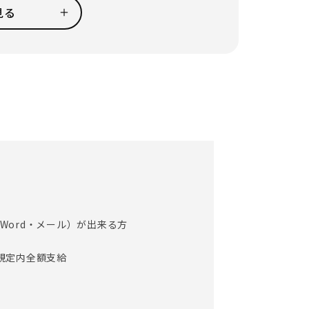
、日々の雑務を行います。
見る
準備
れを把握）
事のご用意もあります♪）
入力）
発送物の対応）
・Word・メール）が出来る方
いので安心してください｡
に立っている｣実感が味わえます｡
費規定内全額支給
客対応をしたり、お客様とコミュニケーション
じめ、皆で声をかけ合える環境です。
、アズハイムでのお仕事の魅力です。