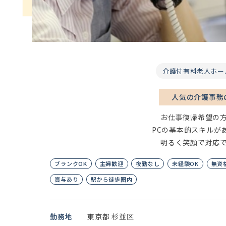
介護付有料老人ホー
人気の介護事務
お仕事復帰希望の
PCの基本的スキルが
明るく笑顔で対応
ブランクOK
主婦歓迎
夜勤なし
未経験OK
無資
賞与あり
駅から徒歩圏内
勤務地
東京都 杉並区