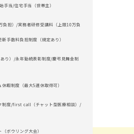
年始手当/住宅手当（世帯主）
万負担）/実務者研修受講料（上限10万負
更新手数料負担制度（規定あり）
あり）/永年勤続表彰制度/慶弔見舞金制
ュ休暇制度（最大5連休取得可）
度/first call（チャット型医療相談）/
ト（ボウリング大会）