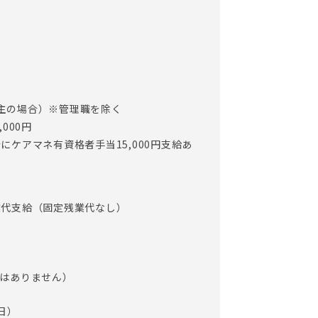
入居者とのちょっとしたおしゃべり等で、ほっ
定める業務）
世帯主の場合）※管理職を除く
000円
にケアマネ有資格者手当15,000円支給あ
業代支給（固定残業代なし）
制
ではありません）
日）