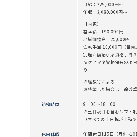
月給：225,000円～
事務スタッフは直接介護業務に携わりませんが、ご
年収：3,080,000円～
こり癒されることも。。。♪
【内訳】
※従事すべき業務の変更：あり（変更範囲：会社の
基本給 190,000円
※定年制度あり（定年60歳）
地域調整金 25,000円
住宅手当 10,000円（
別途介護請求系資格手当 3,
※ケアマネ資格保有の場合
り
※経験等による
※残業した場合は別途残
9：00～18：00
勤務時間
※土日祝日を含むシフト
（すべての土日祝が出勤
年間休日115日（月9～10
休日休暇