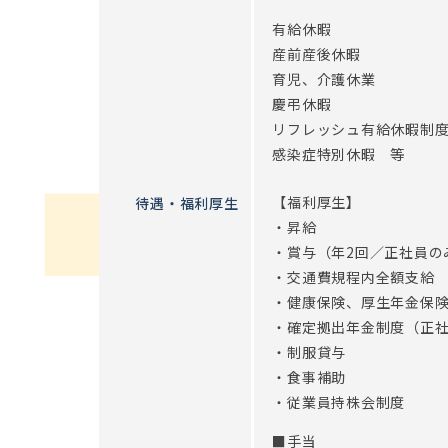
有給休暇
産前産後休暇
育児、介護休業
慶弔休暇
リフレッシュ有給休暇制
感染症特別休暇 等
【福利厚生】
待遇・福利厚生
・昇給
・賞与（年2回／正社員の
・交通費規程内全額支給
・健康保険、厚生年金保
・確定拠出年金制度（正
・制服貸与
・食事補助
・従業員持株会制度
■手当