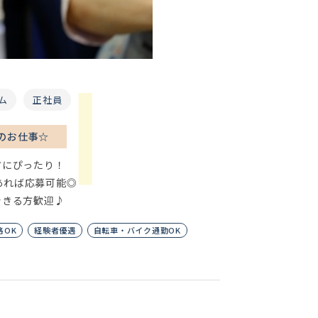
ム
正社員
のお仕事☆
方にぴったり！
あれば応募可能◎
できる方歓迎♪
格OK
経験者優遇
自転車・バイク通勤OK