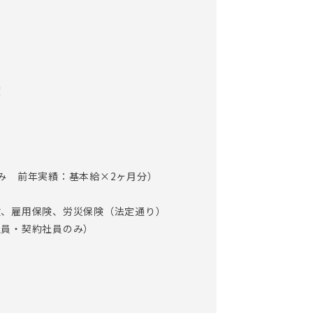
度
み 前年実績：基本給×2ヶ月分）
険、雇用保険、労災保険（法定通り）
社員・契約社員のみ）