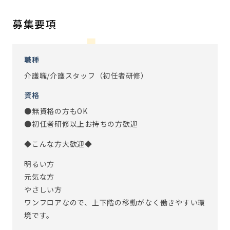
いたトーンの内装で、高級感およびくつろげる住空間を演出
し、楽しく笑顔で安全にお過ごし頂けるようなサービスを
募集要項
行います。
スタッフと協力しながらお仕事ができるので、わからないこ
職種
とや不安なことは相談し、解決できるようサポートしてい
介護職/介護スタッフ（初任者研修）
ますので安心して下さい。
資格
お客様やスタッフ含め、人との繋がりを感じられるお仕事
です。
●無資格の方もOK
●初任者研修以上お持ちの方歓迎
※従事すべき業務の変更：あり（変更範囲：会社の定める業
◆こんな方大歓迎◆
務）
※定年制度あり（定年65歳）
明るい方
元気な方
やさしい方
ワンフロアなので、上下階の移動がなく働きやすい環
境です。