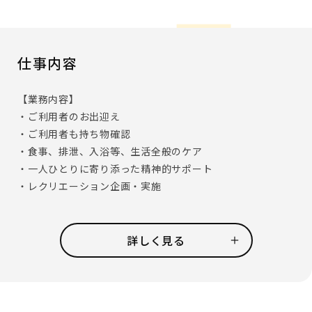
仕事内容
【業務内容】
・ご利用者のお出迎え
・ご利用者も持ち物確認
・食事、排泄、入浴等、生活全般のケア
・一人ひとりに寄り添った精神的サポート
・レクリエーション企画・実施
日々のケアに加え、レクリエーションではフラワーアレンジ
メントや習字のような室内でできるものから散歩など幅広
詳しく見る
く行っており、様々な側面からお客様の生活をサポートして
います。
「想いが叶うショートステイ」をコンセプトとし、落ち着