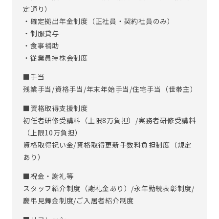
定通り）
・確定拠出年金制度（正社員・契約社員のみ）
・制服貸与
・食事補助
・従業員持株会制度
■手当
残業手当/資格手当/年末年始手当/住宅手当（世帯主）
■資格取得支援制度
初任者研修受講料（上限8万負担）/実務者研修受講料
（上限10万負担）
資格取得祝い金/資格取得更新手数料負担制度（規定
あり）
■祝金・謝礼等
スタッフ紹介制度（謝礼金あり）/永年勤続表彰制度/
慶弔見舞金制度/ご入居者紹介制度