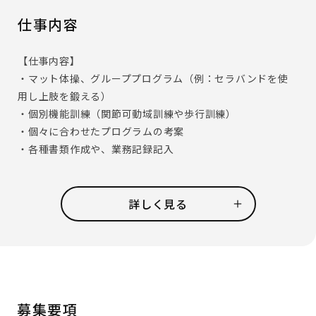
仕事内容
【仕事内容】
・マット体操、グループプログラム（例：セラバンドを使
用し上肢を鍛える）
・個別機能訓練（関節可動域訓練や歩行訓練）
・個々に合わせたプログラムの考案
・各種書類作成や、業務記録記入
ご利用者の身体機能を低下させないよう訓練をして頂きま
す。
詳しく見る
プログラムの考案もお任せしますので、自由な発想でリハビ
リをしていくことが可能です。
またご利用者お一人おひとりの夢や望みを実現するため
に、他職種と連携しながら仕事に取り組めることが、やり
がいの一つです。
募集要項
◆アズハイムの取組み