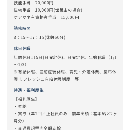
技能手当 20,000円
いく様子が見られること、他職種と連携してサービスを実施
住宅手当 10,000円(世帯主の場合)
し、ご利用者・ご家族から喜んでもらえることが、仕事のや
ケアマネ有資格者手当 15,000円
りがいに繋がっています。
勤務時間
※従事すべき業務の変更：あり（変更範囲：会社の定める業
8：15～17：15(休憩60分)
務）
※定年制度あり（定年65歳）
休日休暇
年間休日115日(日曜定休)、日曜定休、年始休暇（1/1
～1/3）
※有給休暇、産前産後休暇、育児・介護休業、慶弔休
暇 リフレッシュ有給休暇制度 等
待遇・福利厚生
【福利厚生】
・昇給
・賞与（年2回／正社員のみ 前年実績：基本給×2ヶ
月分）
・交通費規程内全額支給