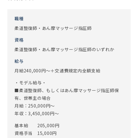
最先端のIoTを積極に取り入れ業務効率化を図り、スタッフ
が働きやすいようサポート。
職種
柔道整復師・あん摩マッサージ指圧師
◆こんな人が活躍しています
ご利用者お一人おひとりと深く関わりを持ちたい、その方
資格
らしい生活の質向上のお手伝いがしたいという思いを持っ
柔道整復師・あん摩マッサージ指圧師のいずれか
たスタッフが在籍しています。介護業界未経験のスタッフも
多く、機能訓練指導員として入社後、管理職として活躍し
給与
ているスタッフもおります。
月給240,000円～＋交通費規定内全額支給
*機能訓練指導員の声*
・モデル給与・
■整骨院勤務⇒機能訓練指導員としてアズパートナーズに入
■柔道整復師、もしくはあん摩マッサージ指圧師保
社⇒現管理職(20代男性、入社3年目)
有、世帯主の場合
デイサービスは来所されるご利用者が日々異なるため、機
月給：250,000円～
能訓練指導員としてアドバイスができるよう、様々な病気
年収：3,450,000円～
や症例を調べながら、リハビリ知識や介助動作・介護保険
基本給 205,000円
の知識を得ることができました。
資格手当 15,000円
またリハビリを実施することで、体調・身体機能が向上して