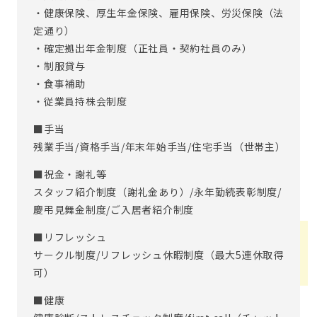
・健康保険、厚生年金保険、雇用保険、労災保険（法
定通り）
・確定拠出年金制度（正社員・契約社員のみ）
・制服貸与
・食事補助
・従業員持株会制度
■手当
残業手当/資格手当/年末年始手当/住宅手当（世帯主）
■祝金・謝礼等
スタッフ紹介制度（謝礼金あり）/永年勤続表彰制度/
慶弔見舞金制度/ご入居者紹介制度
■リフレッシュ
サークル制度/リフレッシュ休暇制度（最大5連休取得
可）
■健康