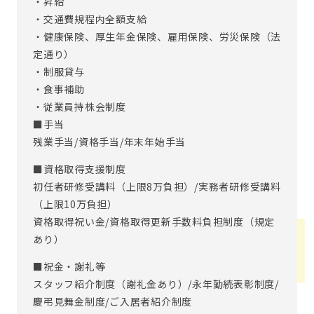
・昇給
・交通費規程内全額支給
・健康保険、厚生年金保険、雇用保険、労災保険（法
定通り）
・制服貸与
・食事補助
・従業員持株会制度
■手当
残業手当/資格手当/年末年始手当
■資格取得支援制度
初任者研修受講料（上限8万負担）/実務者研修受講料
（上限10万負担）
資格取得祝い金/資格取得更新手数料負担制度（規定
あり）
■祝金・謝礼等
スタッフ紹介制度（謝礼金あり）/永年勤続表彰制度/
慶弔見舞金制度/ご入居者紹介制度