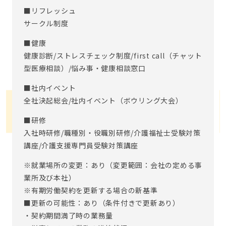
■リフレッシュ
サークル制度
■健康
健康診断/ストレスチェック制度/first call（チャット
型医療相談）/悩み事・健康相談窓口
■社内イベント
全社決起総会/社内イベント（ボウリング大会）
■研修
入社時研修/職種別・役職別研修/介護福祉士受験対策
講座/介護支援専門員受験対策講座
※就業場所の変更：あり（変更範囲：会社の定める事
業所及び本社）
※有期労働契約を更新する場合の新基準
■更新の可能性：あり（条件付きで更新あり）
・契約期間満了時の業務量