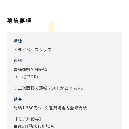
お人柄重視◎必要なのは経験よりも「少しでも移動中の負
担を和らげてあげたい」といった『思いやりの心』です。
募集要項
※従事すべき業務の変更：あり（変更範囲：会社の定める業
務）
職種
ドライバースタッフ
資格
普通運転免許必須
（一種でOK）
※二次面接で運転テストがあります。
給与
時給1,350円～+交通費規定内全額支給
【モデル給与】
■週3日勤務した場合