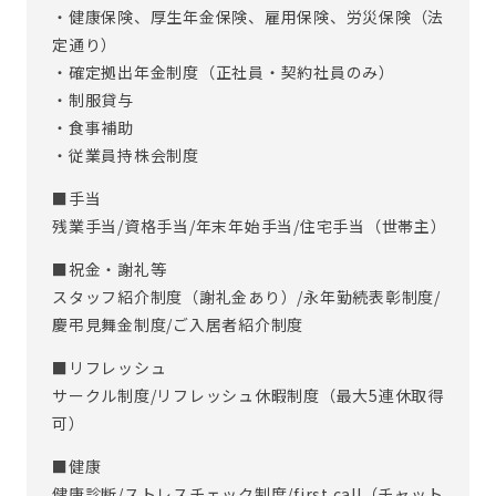
・健康保険、厚生年金保険、雇用保険、労災保険（法
定通り）
・確定拠出年金制度（正社員・契約社員のみ）
・制服貸与
・食事補助
・従業員持株会制度
■手当
残業手当/資格手当/年末年始手当/住宅手当（世帯主）
■祝金・謝礼等
スタッフ紹介制度（謝礼金あり）/永年勤続表彰制度/
慶弔見舞金制度/ご入居者紹介制度
■リフレッシュ
サークル制度/リフレッシュ休暇制度（最大5連休取得
可）
■健康
健康診断/ストレスチェック制度/first call（チャット