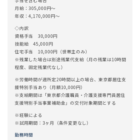
手当を含む場合
生活・人生と向き合うことができるお仕事です。
月給：305,000円～
※従事すべき業務の変更の範囲：あり（変更範囲：会社の定
年収：4,170,000円～
める業務）
◇内訳
※定年制度あり（定年65歳）
資格手当 30,000円
技能給 45,000円
住宅手当 10,000円（世帯主のみ）
※残業した場合は別途残業代支給（月の残業は10時間
程度、固定残業代なし）
※労働時間が週所定20時間以上の場合、東京都居住支
援特別手当あり（月額10,000円）
※支給期間は「東京都介護職員・介護支援専門員居住
支援特別手当事業補助金」の交付対象期間とする
※経験による
※試用期間：3ヶ月（条件変更なし）
勤務時間