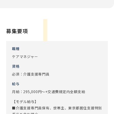
ケアマネジメント人数は、月平均15～20名が目安です。
ご入居者の「望む暮らし」を実現するために、1人ひとりの
生活・人生と向き合うことができるお仕事です。
【1日の流れ】
募集要項
・9:00 業務開始：申し送りを確認し、朝礼に参加します
・9:30 ラウンド：ご入居者のご様子確認や、最近の出来
事・ご家族のことなどお話を伺います
職種
・10:00 ケアマネジメント業務：ケアプラン作成、アセス
ケアマネジャー
メント、ケアプランのお伝えなど
資格
・12:00 休憩
・13:00 ケアマネジメント業務：サービス担当者会議、ケ
必須：介護支援専門員
アプラン作成など
給与
・16:00 夕礼：申し送りを行います
月給：295,000円～+交通費規定内全額支給
・16:30 経過記録、明日の申し送りの準備
・18:00 業務終了
【モデル給与】
■介護支援専門員保有、世帯主、東京都居住支援特別
ご入居者の「望む暮らし」を実現するために、1人ひとりの