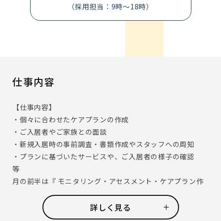
（採用担当：9時～18時）
仕事内容
【仕事内容】
・個々に合わせたケアプランの作成
・ご入居者やご家族との面談
・新規入居時の事前調査・書類作成やスタッフへの周知
・プランに基づいたサービスや、ご入居者の様子の確認
等
月の前半は『 モニタリング・アセスメント・ケアプラン作
成 』 、月の後半は 『サービス担当者会議・ケアプランのお
伝え 』 という形で、 1 ヶ月の業務を大まかに分けていま
詳しく見る
す。