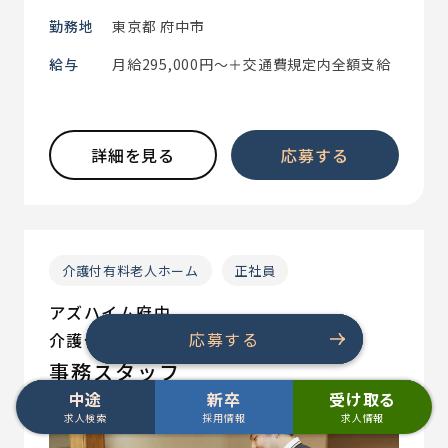
勤務地
東京都 府中市
給与
月給295,000円～＋交通費規定内全額支給
詳細を見る
応募する
介護付有料老人ホーム
正社員
アズハイム府中
応募する
応募する
応募する
介護付有料老人ホーム
事務スタッフ
中途
新卒
受け取る
中途 求人検索
中途 求人検索
中途 求人検索
中途 求人検索
中途 求人検索
中途 求人検索
中途 求人検索
新卒 採用情報
新卒 採用情報
新卒 採用情報
新卒 採用情報
新卒 採用情報
新卒 採用情報
新卒 採用情報
求人検索
採用情報
求人情報