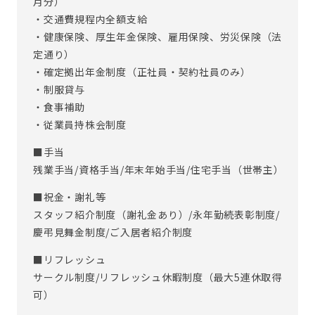
月分）
・交通費規程内全額支給
・健康保険、厚生年金保険、雇用保険、労災保険（法
定通り）
・確定拠出年金制度（正社員・契約社員のみ）
・制服貸与
・食事補助
・従業員持株会制度
■手当
残業手当/資格手当/年末年始手当/住宅手当（世帯主）
■祝金・謝礼等
スタッフ紹介制度（謝礼金あり）/永年勤続表彰制度/
慶弔見舞金制度/ご入居者紹介制度
■リフレッシュ
サークル制度/リフレッシュ休暇制度（最大5連休取得
可）