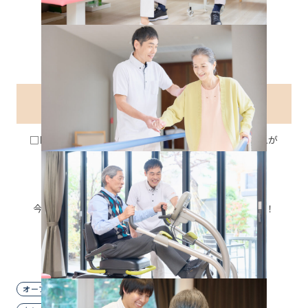
介護付有料老人ホーム
正社員
【オープニングスタッフ】ケアマネジャー大募集
☆
□■2027年2月 府中市本町1丁目に介護付きホームが
OPENします■□
有料老人ホーム/ケアマネジャー
『人柄重視』の採用を行っております！！
今までの経験をいかして、ステップアップしたい方！
環境を変えたいと考えている方！
◆まずはお問い合わせ下さい◆
オープニングスタッフ
主婦歓迎
夜勤なし
経験者優遇