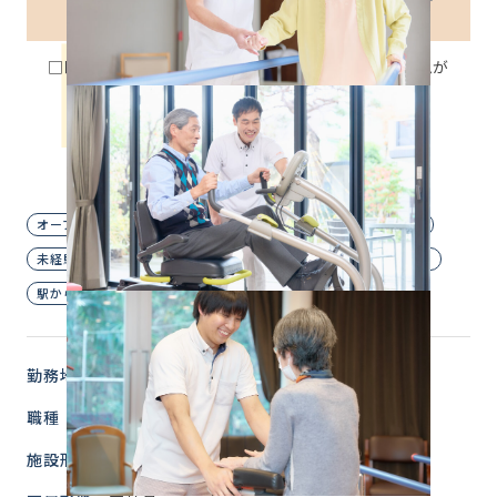
☆
□■2027年2月 府中市本町1丁目に介護付きホームが
OPENします■□
お仕事復帰希望の方にぴったり！
PCの基本的スキルがあれば応募可能◎
明るく笑顔で対応できる方歓迎♪
オープニングスタッフ
ブランクOK
主婦歓迎
夜勤なし
未経験OK
経験者優遇
自転車・バイク通勤OK
賞与あり
駅から徒歩圏内
勤務地
東京都 府中市
職種
事務スタッフ
施設形態
介護付有料老人ホーム