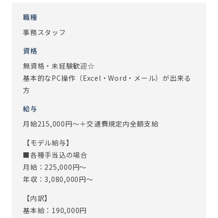
・10:00 朝礼（今日の予定と申し送りで一日の流れを把
握）
職種
・12:00 来客対応・入居者のお問い合わせ等を対応
事務スタッフ
・13:00 休憩（特別料金でご利用いただける、食事のご用
資格
意もあります♪）
・14:00 介護請求システム入力（PCを使って情報入力）
無資格・未経験歓迎☆
・16:00 小口入出金締め（当日の小口現金管理や発送物の
基本的なPC操作（Excel・Word・メール）が出来る
対応）
方
・17:30 明日の準備
給与
・18:00 退勤（本日もお疲れ様でした！）
月給215,000円～＋交通費規定内全額支給
介護事業所の事務と言っても､特別なスキルは必要ないので
【モデル給与】
安心してください｡
■各種手当込の場合
単なる事務仕事ではなかなか味わえない､｢誰かの役に立って
月給：225,000円～
いる｣実感が味わえます｡
年収：3,080,000円～
デスクワークがメインですが、事務所の顔として来客対応
【内訳】
をしたり、お客様とコミュニケーションを取ることもありま
基本給：190,000円
す。事務所内は、事業所長をはじめ、皆で声をかけ合える環