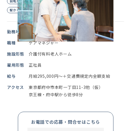
自転車・バイク通勤OK
資格取得支援制度
賞与あり
駅から徒歩圏内
勤務地
東京都 府中市
職種
ケアマネジャー
施設形態
介護付有料老人ホーム
雇用形態
正社員
給与
月給295,000円～＋交通費規定内全額支給
アクセス
東京都府中市本町一丁目11-3他（仮）
京王線・府中駅から徒歩8分
お電話での応募・問合せはこちら