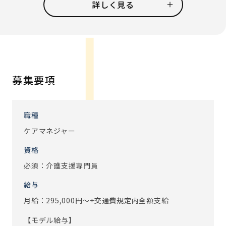
伝え 』 という形で、 1 ヶ月の業務を大まかに分けていま
詳しく見る
す。
ケアマネジメント人数は、月平均15～20名が目安です。
ご入居者の「望む暮らし」を実現するために、1人ひとりの
生活・人生と向き合うことができるお仕事です。
【1日の流れ】
募集要項
・9:00 業務開始：申し送りを確認し、朝礼に参加します
・9:30 ラウンド：ご入居者のご様子確認や、最近の出来
事・ご家族のことなどお話を伺います
職種
・10:00 ケアマネジメント業務：ケアプラン作成、アセス
ケアマネジャー
メント、ケアプランのお伝えなど
資格
・12:00 休憩
・13:00 ケアマネジメント業務：サービス担当者会議、ケ
必須：介護支援専門員
アプラン作成など
給与
・16:00 夕礼：申し送りを行います
月給：295,000円～+交通費規定内全額支給
・16:30 経過記録、明日の申し送りの準備
・18:00 業務終了
【モデル給与】