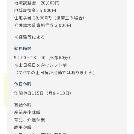
地域調整金 20,000円
境です。
地域調整金2 5,000円
また､ご入居者とスタッフの距離が密接である事も、アズハ
住宅手当 10,000円（世帯主の場合）
イムでのお仕事の魅力です。
介護請求系資格手当 3,000円
事務スタッフは直接介護業務に携わりませんが、ご入居者
とのちょっとしたおしゃべり等で、ほっこり癒されること
※経験等による
も。。。♪
勤務時間
※従事すべき業務の変更：あり（変更範囲：会社の定める業
9：00～18：00（休憩60分）
務）
※土日祝日を含むシフト制
※定年制度あり（定年65歳）
（すべての土日祝が出勤ではありません）
休日休暇
年間休日115日（月9～10日）
有給休暇
産前産後休暇
育児、介護休業
慶弔休暇