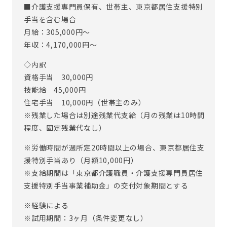
■介護支援専門員保有、世帯主、東京都居住支援特別
ご入居者の「望む暮らし」を実現するために、1人ひとりの
手当を含む場合
生活・人生と向き合うことができるお仕事です。
月給：305,000円～
※従事すべき業務の変更の範囲：あり（変更範囲：会社の定
年収：4,170,000円～
める業務）
◇内訳
※定年制度あり（定年65歳）
資格手当 30,000円
技能給 45,000円
住宅手当 10,000円（世帯主のみ）
※残業した場合は別途残業代支給（月の残業は10時間
程度、固定残業代なし）
※労働時間が週所定20時間以上の場合、東京都居住支
援特別手当あり（月額10,000円）
※支給期間は「東京都介護職員・介護支援専門員居住
支援特別手当事業補助金」の交付対象期間とする
※経験による
※試用期間：3ヶ月（条件変更なし）