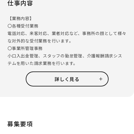
仕事内容
【業務内容】
〇各種受付業務
電話対応、来客対応、業者対応など、事務所の顔として様々
な対外的な受付業務を行います。
〇事業所管理事務
小口入出金管理、スタッフの勤怠管理、介護報酬請求シス
テムを用いた請求業務を行います。
そのほか、事業所の管理職であるホーム長やセンター長を
補佐し資料作成のお手伝いなども行います。
詳しく見る
〇その他雑務
備品管理、発送物の準備、事務所の簡単な清掃など、日々の
雑務を行います。
【ある事務スタッフの一日の流れ】
・9:00 事務所清掃＆カフェコーナーの準備
募集要項
・9:15 業務日誌やメールを確認し、今日の仕事の準備