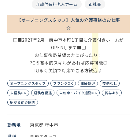
介護付有料老人ホーム
正社員
【オープニングスタッフ】人気の介護事務のお仕事
☆
□■2027年2月 府中市本町1丁目に介護付きホームが
OPENします■□
お仕事復帰希望の方にぴったり！
PCの基本的スキルがあれば応募可能◎
明るく笑顔で対応できる方歓迎♪
オープニングスタッフ
ブランクOK
主婦歓迎
夜勤なし
未経験OK
経験者優遇
自転車・バイク通勤OK
賞与あり
駅から徒歩圏内
勤務地
東京都 府中市
職種
事務スタッフ