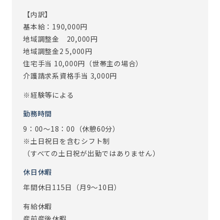
デスクワークがメインですが、事務所の顔として来客対応
【内訳】
をしたり、お客様とコミュニケーションを取ることもありま
基本給：190,000円
す。事務所内は、事業所長をはじめ、皆で声をかけ合える環
地域調整金 20,000円
境です。
地域調整金2 5,000円
また､ご入居者とスタッフの距離が密接である事も、アズハ
住宅手当 10,000円（世帯主の場合）
イムでのお仕事の魅力です。
介護請求系資格手当 3,000円
事務スタッフは直接介護業務に携わりませんが、ご入居者
とのちょっとしたおしゃべり等で、ほっこり癒されること
※経験等による
も。。。♪
勤務時間
※従事すべき業務の変更：あり（変更範囲：会社の定める業
9：00～18：00（休憩60分）
務）
※土日祝日を含むシフト制
※定年制度あり（定年65歳）
（すべての土日祝が出勤ではありません）
休日休暇
年間休日115日（月9～10日）
有給休暇
産前産後休暇