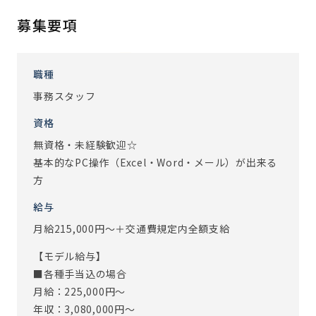
【ある事務スタッフの一日の流れ】
・9:00 事務所清掃＆カフェコーナーの準備
募集要項
・9:15 業務日誌やメールを確認し、今日の仕事の準備
・10:00 朝礼（今日の予定と申し送りで一日の流れを把
握）
職種
・12:00 来客対応・入居者のお問い合わせ等を対応
事務スタッフ
・13:00 休憩（特別料金でご利用いただける、食事のご用
資格
意もあります♪）
・14:00 介護請求システム入力（PCを使って情報入力）
無資格・未経験歓迎☆
・16:00 小口入出金締め（当日の小口現金管理や発送物の
基本的なPC操作（Excel・Word・メール）が出来る
対応）
方
・17:30 明日の準備
給与
・18:00 退勤（本日もお疲れ様でした！）
月給215,000円～＋交通費規定内全額支給
介護事業所の事務と言っても､特別なスキルは必要ないので
【モデル給与】
安心してください｡
■各種手当込の場合
単なる事務仕事ではなかなか味わえない､｢誰かの役に立って
月給：225,000円～
いる｣実感が味わえます｡
年収：3,080,000円～