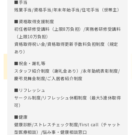
■手当
残業手当/資格手当/年末年始手当/住宅手当（世帯主）
■資格取得支援制度
初任者研修受講料（上限8万負担）/実務者研修受講料
（上限10万負担）
資格取得祝い金/資格取得更新手数料負担制度（規定
あり）
■祝金・謝礼等
スタッフ紹介制度（謝礼金あり）/永年勤続表彰制度/
慶弔見舞金制度/ご入居者紹介制度
■リフレッシュ
サークル制度/リフレッシュ休暇制度（最大5連休取得
可）
■健康
健康診断/ストレスチェック制度/first call（チャット
型医療相談）/悩み事・健康相談窓口