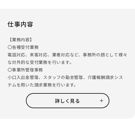
仕事内容
【業務内容】
〇各種受付業務
電話対応、来客対応、業者対応など、事務所の顔として様々
な対外的な受付業務を行います。
〇事業所管理事務
小口入出金管理、スタッフの勤怠管理、介護報酬請求シス
テムを用いた請求業務を行います。
そのほか、事業所の管理職であるホーム長やセンター長を
補佐し資料作成のお手伝いなども行います。
詳しく見る
〇その他雑務
備品管理、発送物の準備、事務所の簡単な清掃など、日々の
雑務を行います。